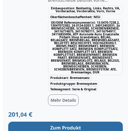
Bremsscheibe belüftet vorne
Bremsscheibenart: belüftet
Einbauposition: Beidseitig, Links, Rechts, VA,
Vorderachse, Vorderseite, Vorn, Vorne
Bearbeitung: hochgekohlt
Oberflächenbeschaffenheit: NEU
Oberfläche: beschichtet mit
OE/OEM Referenznummer(n): 13.0470-7238.2,
Schrauben Prüfzeichen: E1 90R-
13047072382, 24.0124-0203.1, 24012402031, 2x
BREMSSCHEIBE, SCHEIBE, SCHEIBENBREMSE,
02C0115/0995 Durchmesser:
34116774875, 34116780711, 34116794917,
34116855006, ATP Autoteile Auto Ersatzteile
312,0mm Bremsscheibendicke:
Pöllath Shop brands4cars, BELAG,
BELAGSATZ, BREMSBELAG, BREMSBELAGSATZ,
24,0mm Mindestdicke: 22,4mm
BELÜFTET, BESCHICHTET, HOCHGEKOHLT,
BREMS PAKET, BREMSPAKET, BREMSEN
Lochanzahl: 5 Lochkreis-Ø: 120,0mm
KOMPLETT SATZ, BREMSEN KOMPLETTSATZ,
BREMSEN KOMPLETT SET, BREMSEN
Innendurchmesser: 152,0mm
KOMPLETTSET, BREMSENPAKET, BREMSEN
PAKET, BREMSENSATZ, BREMSENSET,
BREMSENKIT, BREMSKLOTZ, BELÄGE, BELEGE,
Zentrierungsdurchmesser: 79,0mm
BREMSBELÄGE, BREMSBACKEN,
BREMSSCHEIBEN, SCHEIBEN,
Höhe: 73,1mm Bohrung-Ø: 16,5mm
SCHEIBENBREMSEN, BREMSSYSTEM: ATE,
Bremsanlage, DUR
CERAMIC Bremsbelagsatz vorne
Produktart: Bremsensatz
Bremssystem: ATE für
Produktgruppe: Bremssystem
Verschleißwarnanzeiger vorbereitet
Teilesegment: Serie & Original
ohne Verschleißwarnkontakt
Prüfzeichen: E1 90R-02A0258/0270
Mehr Details
Breite: 155,1mm Höhe: 68,3mm
Dicke/Stärke: 20,3mm.
201,
€
04
Einschränkungen: ACHTUNG: Bitte
beachten Sie, dass die hier
Zum Produkt
Angebotenen Ersatzteile nur am