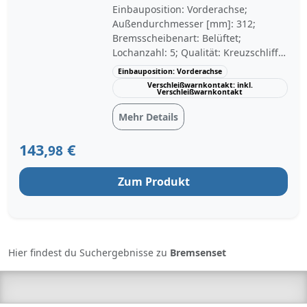
34116855006 47763
Einbauposition: Vorderachse;
Außendurchmesser [mm]: 312;
Bremsscheibenart: Belüftet;
Lochanzahl: 5; Qualität: Kreuzschliff;
Bremssystem: ATE;
Einbauposition: Vorderachse
Verschleißwarnkontakt: inkl.
Verschleißwarnkontakt: inkl.
Verschleißwarnkontakt
Verschleißwarnkontakt;
Bremsscheibendicke: 24; Fahrwerk:
Mehr Details
für Fahrzeuge ohne M-Technik
143,
€
98
Zum Produkt
Hier findest du Suchergebnisse zu
Bremsenset