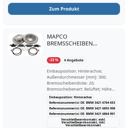
hochgekohltOberfläche:
Zum Produkt
beschichtetInnendurchmesser [mm]:
151,8Lochkreis-Ø [mm]:
120Zentrierungsdurchmesser [mm]:
79Bohrbild/Lochzahl:
05/06Radbolzen-
MAPCO
Bohrungsdurchmesser [mm]:
BREMSSCHEIBEN
14,6Ergänzungsartikel/Ergänzende
Ø300MM +
Info 2: ohne
BREMSBELÄGE HINTEN
RadnabeErgänzungsartikel/Ergänzen
-23 %
4 Angebote
de Info 2: ohne
FÜR BMW 1 3
RadlagerErgänzungsartikel/Ergänzen
Einbauposition: Hinterachse;
de Info 2: ohne
Außendurchmesser [mm]: 300;
RadbefestigungsbolzenVerpackungsl
Bremsscheibendicke: 20;
änge [cm]: 32,8Verpackungsbreite
Bremsscheibenart: Belüftet; Höhe
[cm]: 32,8Verpackungshöhe [cm]:
mm: 66; Zentrierungsdurchmesser
Einbauposition: Hinterachse
17,9Gewicht [kg]: 9,1
[mm]: 75; Lochanzahl: 5;
Referenznummer(n) OE: BMW 3421 6764 653
Ergänzungsartikel / Ergänzende Info
Referenznummer(n) OE: BMW 3421 6855 008
2: mit Anti-Quietsch-Blech;
Referenznummer(n) OE: BMW 3421 6864 901
Verschleißwarnkontakt: exkl.
Verschleißwarnkontakt: exkl.
Verschleißwarnkontakt, inkl.
Verschleißwarnkontakt, inkl.
Verschleißwarnkontakt