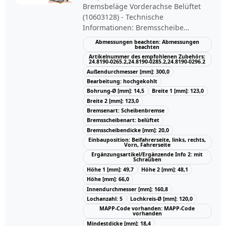
Bremsbeläge Vorderachse Belüftet
(10603128) - Technische
Informationen: Bremsscheibe
Vorderachse belüftet Durchmesser-Ø:
Abmessungen beachten: Abmessungen
beachten
312,00 mm Bremssch.Dicke: 23,90
Artikelnummer des empfohlenen Zubehörs:
mm Höhe: 73,70 mm Lochanzahl: 5
24.8190-0265.2,24.8190-0285.2,24.8190-0296.2
Lochkreis-Ø: 120,00 mm
Außendurchmesser [mm]: 300,0
Bremsbelagsatz Vorderachse
Bearbeitung: hochgekohlt
Dicke/Stärke: 20,30 mm Breite: 155,10
Bohrung-Ø [mm]: 14,5
Breite 1 [mm]: 123,0
mm Höhe: 68,30 mm ohne
Breite 2 [mm]: 123,0
Bremsenart: Scheibenbremse
Verschleißwarnkontakt für
Bremsscheibenart: belüftet
Verschleißwarnanzeiger vorbereitet
Bremsscheibendicke [mm]: 20,0
Passend für Bremssystem: ATE. OE-
Einbauposition: Beifahrerseite, links, rechts,
Nummern: BMW: 34116774875,
Vorn, Fahrerseite
34116780711, 34116792219,
Ergänzungsartikel/Ergänzende Info 2: mit
Schrauben
34116794917, 34116855006. Passend
Höhe 1 [mm]: 49,7
Höhe 2 [mm]: 48,1
für folgende Modelle: BMW 3 (E90),
Höhe [mm]: 66,0
BMW 3 Cabriolet (E93), BMW 3 Coupe
Innendurchmesser [mm]: 160,8
(E92), BMW 3 Touring (E91), BMW X1
Lochanzahl: 5
Lochkreis-Ø [mm]: 120,0
(E84) HSN/TSN:
MAPP-Code vorhanden: MAPP-Code
vorhanden
0005/BDW,0005/AWG,0005/AEB,0005/A
Mindestdicke [mm]: 18,4