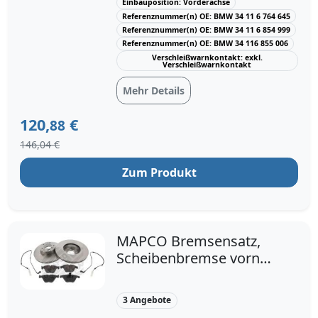
Einbauposition: Vorderachse
Lochanzahl: 5; Oberfläche:
Referenznummer(n) OE: BMW 34 11 6 764 645
beschichtet; Bearbeitung:
Referenznummer(n) OE: BMW 34 11 6 854 999
hochgekohlt; Ergänzungsartikel /
Referenznummer(n) OE: BMW 34 116 855 006
Ergänzende Info 2: mit Anti-Quietsch-
Verschleißwarnkontakt: exkl.
Verschleißwarnkontakt
Blech; Verschleißwarnkontakt: exkl.
Verschleißwarnkontakt; Bremssystem:
Mehr Details
ATE; Baujahr ab: 03/2010, 03/2007,
09/2007; Nutzlast: für erhöhte
120,
€
88
Nutzlast, nicht für erhöhte Nutzlast;
146,04 €
Baujahr bis: 08/2007
Zum Produkt
MAPCO Bremsensatz,
Scheibenbremse vorne
rechts links belüftet
312mm für BMW
3 Angebote
34116774875