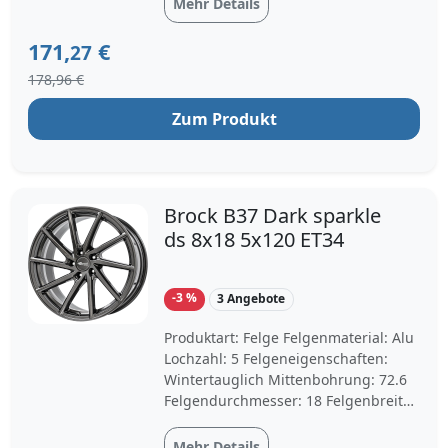
Mehr Details
Felgenfarbe: dark sparkle
171,
€
27
178,96 €
Zum Produkt
Brock B37 Dark sparkle
ds 8x18 5x120 ET34
-3 %
3 Angebote
Produktart: Felge Felgenmaterial: Alu
Lochzahl: 5 Felgeneigenschaften:
Wintertauglich Mittenbohrung: 72.6
Felgendurchmesser: 18 Felgenbreite:
8.0 Lochkreisdurchmesser: 120.0
Einpresstiefe: 34 Felgenfarbe: dark
Mehr Details