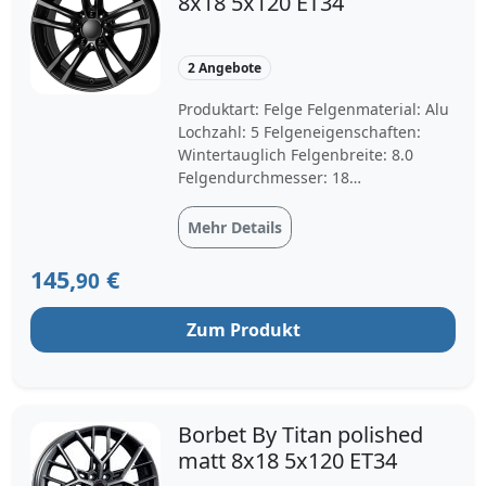
8x18 5x120 ET34
2 Angebote
Produktart: Felge Felgenmaterial: Alu
Lochzahl: 5 Felgeneigenschaften:
Wintertauglich Felgenbreite: 8.0
Felgendurchmesser: 18
Lochkreisdurchmesser: 120.0
Mittenbohrung: 72.6 Felgenfarbe:
Mehr Details
racingschwarz Einpresstiefe: 34
145,
€
90
Zum Produkt
Borbet By Titan polished
matt 8x18 5x120 ET34