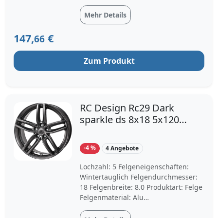
Lochkreisdurchmesser: 120.0
Mittenbohrung: 72.5 Einpresstiefe: 34
Mehr Details
Felgenfarbe: titan matt
147,
€
66
Zum Produkt
RC Design Rc29 Dark
sparkle ds 8x18 5x120
ET34
-4 %
4 Angebote
Lochzahl: 5 Felgeneigenschaften:
Wintertauglich Felgendurchmesser:
18 Felgenbreite: 8.0 Produktart: Felge
Felgenmaterial: Alu
Lochkreisdurchmesser: 120.0
Einpresstiefe: 34 Mittenbohrung: 72.6