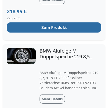
sparkle
218,
€
95
226,78 €
Zum Produkt
BMW Alufelge M
Doppelspeiche 219 8,5J
x 18 ET 29 Reflexsilber
Vor
BMW Alufelge M Doppelspeiche 219
8,5J x 18 ET 29 Reflexsilber
Vorderachse BMW 3er E90 E92 E93
Bei dem Artikel handelt es sich um
eine einzelne Felge f&uuml;r die
Vorderachse.
Mehr Details