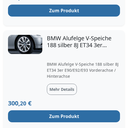
Zum Produkt
BMW Alufelge V-Speiche
188 silber 8J ET34 3er
E90/E92/E93 Vordera
BMW Alufelge V-Speiche 188 silber 8J
ET34 3er E90/E92/E93 Vorderachse /
Hinterachse
Mehr Details
300,
€
20
Zum Produkt