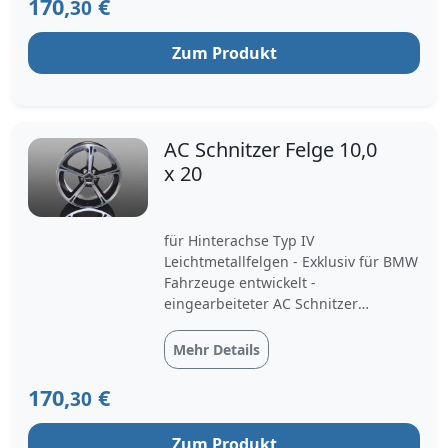
170,
€
30
Engineered in Germany - Gew...
Zum Produkt
AC Schnitzer Felge 10,0
x 20
für Hinterachse Typ IV
Leichtmetallfelgen - Exklusiv für BMW
Fahrzeuge entwickelt -
eingearbeiteter AC Schnitzer
Schriftzug - filigranes Design in
BiColor, das einen direkten Blick auf
Mehr Details
die Bremsen gewährt Einzigartigkeit
der Typ IV Leichtmetallfelgen -
170,
€
30
Engineered in Germany -
Gewichtsoptimiert - ...
Zum Produkt