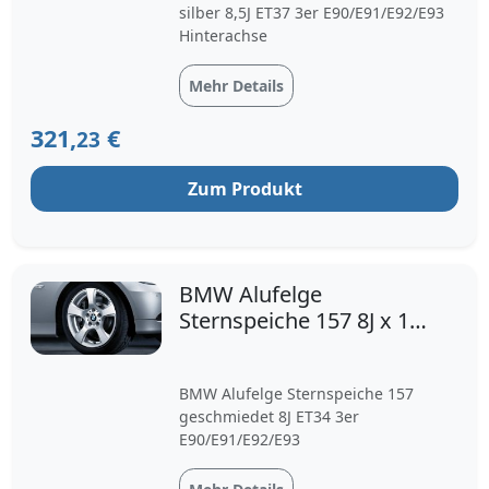
silber 8,5J ET37 3er E90/E91/E92/E93
Hinterachse
Mehr Details
321,
€
23
Zum Produkt
BMW Alufelge
Sternspeiche 157 8J x 17
ET 34 Silber Vorderachse
/
BMW Alufelge Sternspeiche 157
geschmiedet 8J ET34 3er
E90/E91/E92/E93