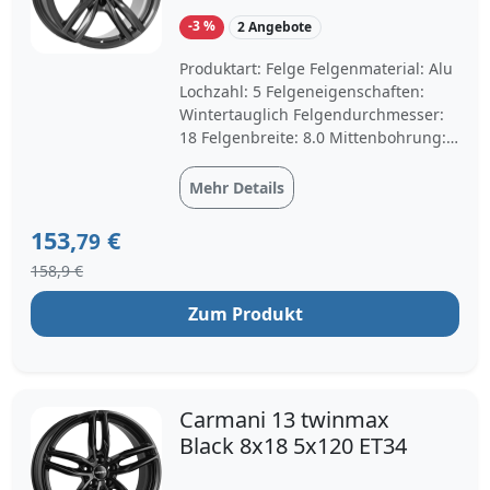
-3 %
2 Angebote
Produktart: Felge Felgenmaterial: Alu
Lochzahl: 5 Felgeneigenschaften:
Wintertauglich Felgendurchmesser:
18 Felgenbreite: 8.0 Mittenbohrung:
72.6 Lochkreisdurchmesser: 120.0
Einpresstiefe: 34 Felgenfarbe: dark
Mehr Details
grey
153,
€
79
158,9 €
Zum Produkt
Carmani 13 twinmax
Black 8x18 5x120 ET34