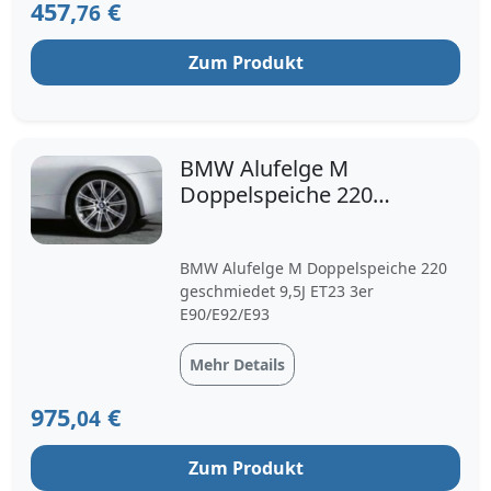
457,
€
76
Zum Produkt
BMW Alufelge M
Doppelspeiche 220
geschmiedet 9,5J x 19 ET
23 Silb
BMW Alufelge M Doppelspeiche 220
geschmiedet 9,5J ET23 3er
E90/E92/E93
Mehr Details
975,
€
04
Zum Produkt