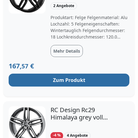
2 Angebote
Produktart: Felge Felgenmaterial: Alu
Lochzahl: 5 Felgeneigenschaften:
Wintertauglich Felgendurchmesser:
18 Lochkreisdurchmesser: 120.0
Mittenbohrung: 72.6 Felgenbreite: 8.0
Einpresstiefe: 34 Felgenfarbe:
Mehr Details
schwarz
167,
€
57
Zum Produkt
RC Design Rc29
Himalaya grey voll
poliert hgvp 8x18 5x120
ET34
-4 %
4 Angebote