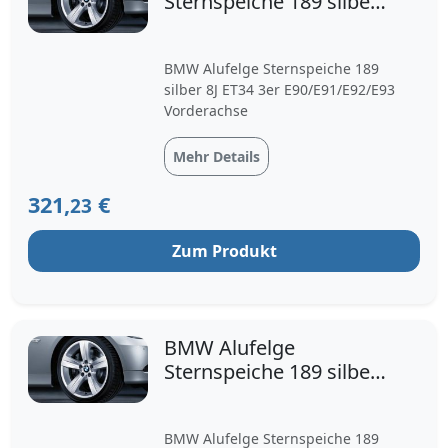
Sternspeiche 189 silber
8J ET34 3er
E90/E91/E92/E93
BMW Alufelge Sternspeiche 189
silber 8J ET34 3er E90/E91/E92/E93
Vorderachse
Mehr Details
321,
€
23
Zum Produkt
BMW Alufelge
Sternspeiche 189 silber
8,5J ET37 3er
E90/E91/E92/E9
BMW Alufelge Sternspeiche 189