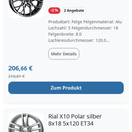
-2 %
2 Angebote
Produktart: Felge Felgenmaterial: Alu
Lochzahl: 5 Felgendurchmesser: 18
Felgenbreite: 8.0
Lochkreisdurchmesser: 120.0
Einpresstiefe: 34 Felgenfarbe: titan
polished matt Mittenbohrung: 72.5
Mehr Details
206,
€
66
210,81 €
Zum Produkt
Rial X10 Polar silber
8x18 5x120 ET34