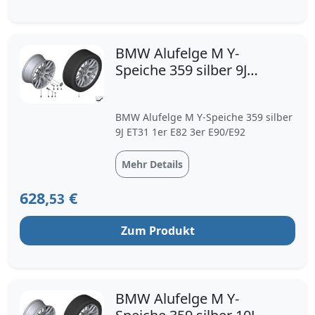
BMW Alufelge M Y-
Speiche 359 silber 9J
ET31 1er E82 3er
E90/E92 -
BMW Alufelge M Y-Speiche 359 silber
9J ET31 1er E82 3er E90/E92
Mehr Details
628,
€
53
Zum Produkt
BMW Alufelge M Y-