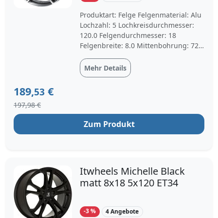
Produktart: Felge Felgenmaterial: Alu
Lochzahl: 5 Lochkreisdurchmesser:
120.0 Felgendurchmesser: 18
Felgenbreite: 8.0 Mittenbohrung: 72.6
Einpresstiefe: 34 Felgenfarbe:
himalaya grey vollpoliert
Mehr Details
189,
€
53
197,98 €
Zum Produkt
Itwheels Michelle Black
matt 8x18 5x120 ET34
-3 %
4 Angebote