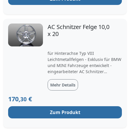
AC Schnitzer Felge 10,0
x 20
für Hinterachse Typ VIII
Leichtmetallfelgen - Exklusiv für BMW
und MINI Fahrzeuge entwickelt -
eingearbeiteter AC Schnitzer
Schriftzug - offenes Design in BiColor
Silber, das einen direkten Blick auf
Mehr Details
die Bremsen gewährt Einzigartigkeit
der Typ VIII Leichtmetallfelgen -
170,
€
30
Engineered in Germany - Gew...
Zum Produkt