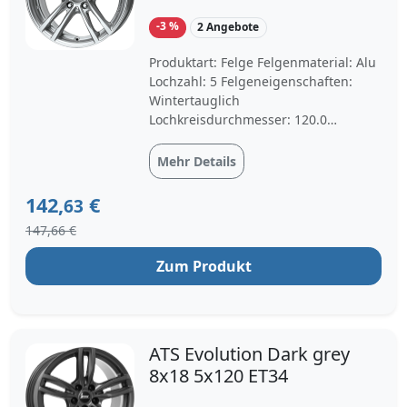
-3 %
2 Angebote
Produktart: Felge Felgenmaterial: Alu
Lochzahl: 5 Felgeneigenschaften:
Wintertauglich
Lochkreisdurchmesser: 120.0
Felgendurchmesser: 18 Felgenbreite:
8.0 Mittenbohrung: 72.6 Felgenfarbe:
Mehr Details
polarsilber Einpresstiefe: 34
142,
€
63
147,66 €
Zum Produkt
ATS Evolution Dark grey
8x18 5x120 ET34