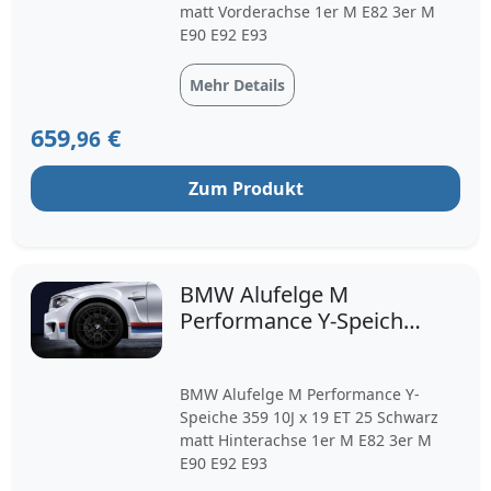
matt Vorderachse 1er M E82 3er M
E90 E92 E93
Mehr Details
659,
€
96
Zum Produkt
BMW Alufelge M
Performance Y-Speiche
359 10J x 19 ET 25
Schwarz m
BMW Alufelge M Performance Y-
Speiche 359 10J x 19 ET 25 Schwarz
matt Hinterachse 1er M E82 3er M
E90 E92 E93