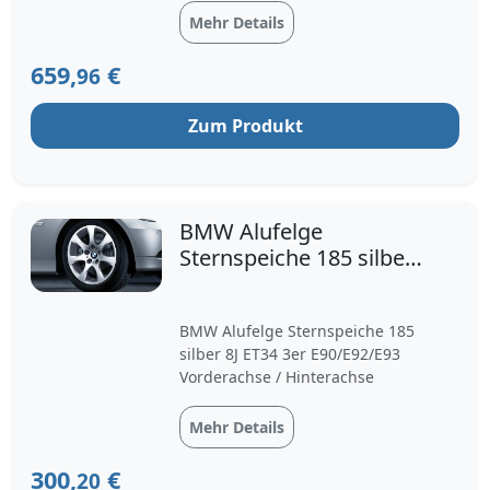
Mehr Details
659,
€
96
Zum Produkt
BMW Alufelge
Sternspeiche 185 silber
8J ET34 3er E90/E92/E93
Vord
BMW Alufelge Sternspeiche 185
silber 8J ET34 3er E90/E92/E93
Vorderachse / Hinterachse
Mehr Details
300,
€
20