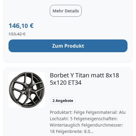
Felgendurchmesser: 18
Lochkreisdurchmesser: 120.0
Mehr Details
Einpresstiefe: 34 Felgenfarbe: metal
grey
146,
€
10
153,42 €
Zum Produkt
Borbet Y Titan matt 8x18
5x120 ET34
2 Angebote
Produktart: Felge Felgenmaterial: Alu
Lochzahl: 5 Felgeneigenschaften:
Wintertauglich Felgendurchmesser:
18 Felgenbreite: 8.0