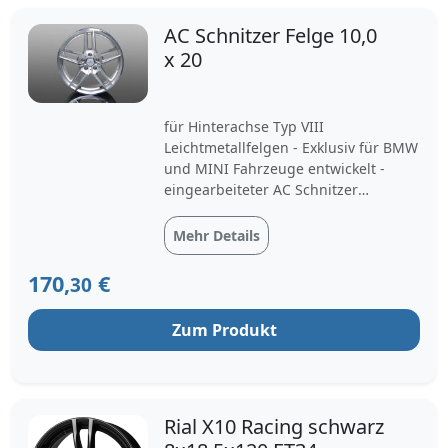
AC Schnitzer Felge 10,0
x 20
für Hinterachse Typ VIII
Leichtmetallfelgen - Exklusiv für BMW
und MINI Fahrzeuge entwickelt -
eingearbeiteter AC Schnitzer
Schriftzug - offenes Design in BiColor
Silber, das einen direkten Blick auf
Mehr Details
die Bremsen gewährt Einzigartigkeit
der Typ VIII Leichtmetallfelgen -
170,
€
30
Engineered in Germany - Gew...
Zum Produkt
Rial X10 Racing schwarz