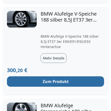
BMW Alufelge V-Speiche
188 silber 8,5J ET37 3er
E90/E91/E92/E93 H
BMW Alufelge V-Speiche 188 silber
8,5J ET37 3er E90/E91/E92/E93
Hinterachse
Mehr Details
300,
€
20
Zum Produkt
BMW Alufelge