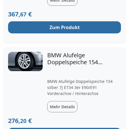
Mehr Details
367,
€
67
Zum Produkt
BMW Alufelge
Doppelspeiche 154
silber 7J ET34 3er
E90/E91 Vordera
BMW Alufelge Doppelspeiche 154
silber 7J ET34 3er E90/E91
Vorderachse / Hinterachse
Mehr Details
276,
€
20