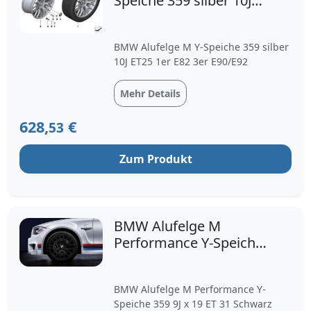
Speiche 359 silber 10J
ET25 1er E82 3er
E90/E92
BMW Alufelge M Y-Speiche 359 silber
10J ET25 1er E82 3er E90/E92
Mehr Details
628,
€
53
Zum Produkt
BMW Alufelge M
Performance Y-Speiche
359 9J x 19 ET 31
Schwarz ma
BMW Alufelge M Performance Y-
Speiche 359 9J x 19 ET 31 Schwarz