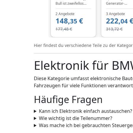
den Xenonlichtsensor
Bull ist zweifellos
Generator-
VEMO V20-72-0480
BMW
die ideale Wahl für
Ladestrom [A]: 
bei Motointegrator
1231752148
2 Angebote
3 Angebote
Batterien im Bereich
Steckerausführ
bestellen.
148,
€
222,
von Hobby und
35
ID: B+,COM; Anz
04
1231752148
Freizeit. Ihre
der Rillen: 6; An
7532968
177,48 €
313,72 €
herausragenden
der
Merkmale umfassen
Befestigungsbo
eine
en: 4;
Hier findest du verschiedene Teile zu der Katego
bemerkenswerte
Riemenscheiben
Zyklenfestigkeit und
Freilaufriemens
mühelose
e; Riemenschei
Elektronik für B
Wiederaufladbarkeit.
[mm]: 49;
Von besonderer
Drehrichtung:
Bedeutung ist auch
Drehrichtung im
Diese Kategorie umfasst elektronische Baute
die signifikante
Uhrzeigersinn; f
Verbesserung des
OE-Nummer:
Fahrzeugen für viele Funktionen verantwortl
Wartungskomforts,
12317533272
der Auslaufsicherheit
Häufige Fragen
und der
Betriebssicherheit.
Kann ich Elektronik einfach austauschen?
Die Banner Energy
Bull ist ein wahrer
Wie wichtig ist die Teilenummer?
Experte unter den
Was mache ich bei gebrauchten Steuerge
Batterien. Wie ein
erfahrener Spezialist