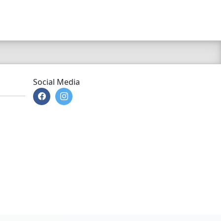
N52B25AF, N55B30A,
N46B20BD,
N20B20B, N46B20B,
N26B20A, IB1P25B,
W20K06A; alternative
OE-Nummer:
13627633958;
Baujahr ab: 09/2007,
03/2007, 03/2016;
Social Media
Baujahr bis: 06/2007,
11/2015