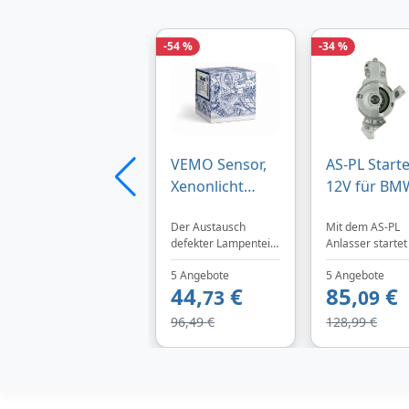
-54 %
-34 %
VEMO Sensor,
AS-PL Start
Xenonlicht
12V für BM
(Leuchtweitere
1241851579
Der Austausch
Mit dem AS-PL
gulierung) Q+,
1241851579
defekter Lampenteile
Anlasser startet
Erstausrüsterq
1241782370
beseitigt
Motor immer per
ualität MADE IN
S0291
5 Angebote
5 Angebote
Feuchtigkeitseintritt
Jetzt bei
44,
€
85,
€
in Scheinwerfer oder
73
TEILeHABER.de.
09
GERMANY V20-
Leuchten und stellt
72-0480
96,49 €
128,99 €
die optimale Funktion
Leuchtweitereg
der
Fahrzeugbeleuchtun
ulierung vorne
g wieder her.
hinten rechts
Lampenteile
link
umfassen