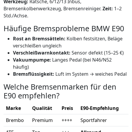
Werkzeug:
Ratsche, 6/12/13 Inbus,
Bremsenkolbenwerkzeug, Bremsenreiniger.
Zeit:
1–2
Std./Achse.
Häufige Bremsprobleme BMW E90
Rost an Bremssätteln:
Kolben festsitzen, Beläge
verschleißen ungleich
Verschleißwarnkontakt:
Sensor defekt (15–25 €)
Vakuumpumpe:
Langes Pedal (bei N46/N52
häufig)
Bremsflüssigkeit:
Luft im System → weiches Pedal
Welche Bremsenmarken für den
E90 empfehlen?
Marke
Qualität
Preis
E90‑Empfehlung
Brembo
Premium
++++
Sportfahrer