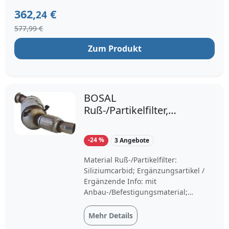
362,
€
24
577,99 €
Zum Produkt
BOSAL
Ruß-/Partikelfilter,
Abgasanlage 095-206
für BMW 18307800704
-24 %
3 Angebote
18307812283
18307812285
Material Ruß-/Partikelfilter:
Siliziumcarbid; Ergänzungsartikel /
Ergänzende Info: mit
Anbau-/Befestigungsmaterial;
Abgasnorm: Euro 4/Euro 5;
Abgasnorm: Euro 4, Euro 4 (D4);
Mehr Details
Katalysatorart: für Fahrzeuge mit