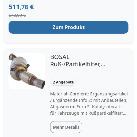
Rußpartikelfilter; Baujahr ab: 03/2007,
511,
€
78
03/2009, 12/2009; Baujahr bis:
672,99 €
08/2011
Zum Produkt
BOSAL
Ruß-/Partikelfilter,
Abgasanlage 097-579
für BMW 18307800704
2 Angebote
18307812283
18307812285
Material: Cordierit; Ergänzungsartikel
/ Ergänzende Info 2: mit Anbauteilen;
Abgasnorm: Euro 5; Katalysatorart:
für Fahrzeuge mit Rußpartikelfilter;
Baujahr ab: 03/2007, 03/2009,
12/2009; Baujahr bis: 08/2011
Mehr Details