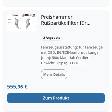
Preishammer
Rußpartikelfilter für
BMW 3
2 Angebote
Fahrzeugausstattung: für Fahrzeuge
mit OBD; EG/ECE-konform: ; Länge
[mm]: 580; Material: Cordierit;
Gewicht [kg]: 6; TECDOC-
Motornummer: 27472; Baujahr ab:
03/2005, 09/2005; Baujahr bis:
Mehr Details
08/2007; Qualität: Cordierite
555,
€
96
Zum Produkt