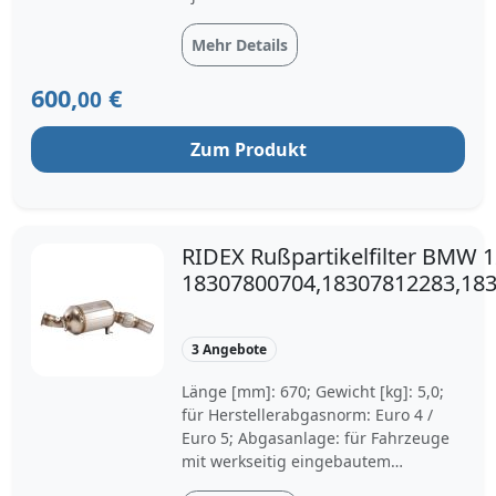
Coupe Cabrio Steilheck
Mehr Details
600,
€
00
Zum Produkt
RIDEX Rußpartikelfilter BMW 
18307800704,18307812283,18
DPF,Partikelfilter,Rußfilter,Ruß-/
Abgasanlage 18307812286
3 Angebote
Länge [mm]: 670; Gewicht [kg]: 5,0;
für Herstellerabgasnorm: Euro 4 /
Euro 5; Abgasanlage: für Fahrzeuge
mit werkseitig eingebautem
Ruß-/Partikelfilter; Katalysatorart: für