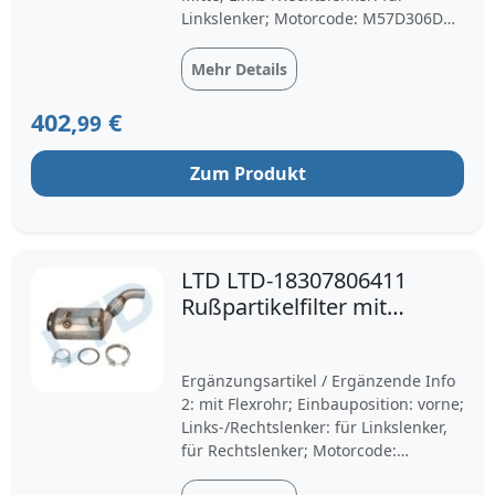
Linkslenker; Motorcode: M57D306D5;
Baujahr ab: 04/2010; 18307812880,
18308508523, 18307796215,
Mehr Details
18307807474;
DPF,Partikelfilter,Rußfilter,Ruß-/Partike
402,
€
99
lfilter, Abgasanlage
Zum Produkt
LTD LTD-18307806411
Rußpartikelfilter mit
Flexrohr BMW: 3
Touring, 5 Touring, 3
Ergänzungsartikel / Ergänzende Info
Limousine
2: mit Flexrohr; Einbauposition: vorne;
Links-/Rechtslenker: für Linkslenker,
für Rechtslenker; Motorcode:
M57D306D3, M57D306D2,