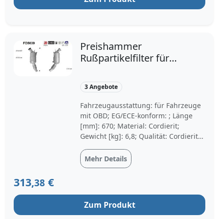
Preishammer
Rußpartikelfilter für
BMW 1 3 5
3 Angebote
Fahrzeugausstattung: für Fahrzeuge
mit OBD; EG/ECE-konform: ; Länge
[mm]: 670; Material: Cordierit;
Gewicht [kg]: 6,8; Qualität: Cordierite;
TECDOC-Motornummer: 19922,
24405; Baujahr ab: 09/2007, 03/2007,
Mehr Details
10/2007; Baujahr bis: 12/2009
313,
€
38
Zum Produkt