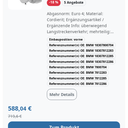
-18 %
5 Angebote
ASE,0005/AHX,0005/BDX,0005/ALH,000
5/ALI,0005/AXB,0005/AHW,0005/ASD,0
Abgasnorm: Euro 4; Material:
005/AXA,0005/AWY,0005/AQL,0005/AW
Cordierit; Ergänzungsartikel /
A,0005/ANB,0005/AQW,0005/ARO,000
Ergänzende Info: überwiegend
5/ARN,0005/APZ Hinweis: Zusätzlich
Langstreckenverkehr; mehrteilig:
20€ extra für Sie bei Rücksendung
einteilig; Ergänzungsartikel /
Einbauposition: vorne
des Altteils – Rücksendelabel liegt der
Ergänzende Info 2: mit Anbauteilen;
Referenznummer(n) OE: BMW 18307800704
Sendung bei. Verfügbarkeit:
Mengeneinheit: Set;
Referenznummer(n) OE: BMW 18307812283
Versandfertig in 1-2 Werktagen -
Montage/Demontage durch
Referenznummer(n) OE: BMW 18307812285
Versandkostenfrei in der ATP App ab
Fachpersonal erforderlich!: ;
Referenznummer(n) OE: BMW 18307812286
99€ Bestellwert, versandkostenfrei ab
Herstellereinschränkung: 8LG 366
Referenznummer(n) OE: BMW 7800704
119€ Bestellwert im ATP Shop.
Referenznummer(n) OE: BMW 7812283
070-071; Einbauposition: vorne;
Referenznummer(n) OE: BMW 7812285
Motorcode: N47D20A, N47D20C;
Referenznummer(n) OE: BMW 7812286
TECDOC-Motornummer: 24405;
Baujahr ab: 03/2007, 03/2009,
Mehr Details
12/2009, 10/2010; Baujahr bis:
08/2011, 09/2010
588,
€
04
719,6 €
Zum Produkt