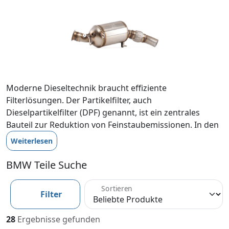
Moderne Dieseltechnik braucht effiziente
Filterlösungen. Der Partikelfilter, auch
Dieselpartikelfilter (DPF) genannt, ist ein zentrales
Bauteil zur Reduktion von Feinstaubemissionen. In den
BMW 3er-Modellen der E90-Baureihe sorgt er dafür,
Weiterlesen
dass die hohen Leistungswerte der Motoren mit
umweltfreundlicher Abgasnachbehandlung kombiniert
BMW Teile Suche
werden. Ein funktionierender Partikelfilter bedeutet
nicht nur Einhaltung gesetzlicher Vorgaben – er steht
Sortieren
Filter
auch für nachhaltige Mobilität, Werterhalt und
Fahrqualität.
28
Ergebnisse gefunden