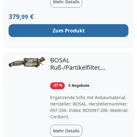
M57B306D3; Abgasnorm: Euro 4 (D4);
Mehr Details
Fahrzeugausstattungslinie/-Variante:
525d; 18307812875, 18307798330,
379,
€
99
18307806413, 18307807512,
18307808235, 18300445327,
Zum Produkt
18304717412, 18304717414,
18307797212, 18307799465,
18307806411;
DPF,Partikelfilter,Rußfilter,Ruß-/Partike
lfilter, Abgasanlage
BOSAL
Ruß-/Partikelfilter,
Abgasanlage 097-206
für BMW 18307800704
-37 %
5 Angebote
18307812283
18307812285
Ergänzende Info: mit Anbaumaterial.
Hersteller: BOSAL. Herstellernummer:
097-206. Index: BOS097-206. Material:
Cordierit.
Mehr Details