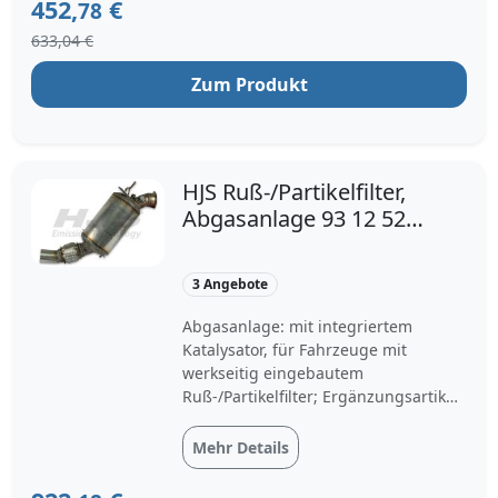
Einbauposition: vorne
452,
€
78
633,04 €
Zum Produkt
HJS Ruß-/Partikelfilter,
Abgasanlage 93 12 5221
für BMW 18.30.7.800.704
18.30.7.812.283
3 Angebote
18.30.7.812.285
Abgasanlage: mit integriertem
Katalysator, für Fahrzeuge mit
werkseitig eingebautem
Ruß-/Partikelfilter; Ergänzungsartikel
/ Ergänzende Info 2: mit
Befestigungsmaterial; Garantie: 2
Mehr Details
Jahre Garantie oder bis 80.000km;
Einbauanleitung beachten: ;