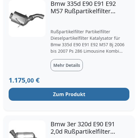
Bmw 335d E90 E91 E92
Passgenauigkeit und eine lange Lebensdauer aus.
M57 Rußpartikelfilter
Neben originalgetreuen Ersatzfiltern sind auch
Diesel Partikelfilter
überarbeitete oder regenerierte Varianten verfügbar –
ideal für eine wirtschaftliche Instandsetzung ohne
Rußpartikelfilter Partikelfilter
Qualitätseinbußen.
Dieselpartikelfilter Katalysator für
Bmw 335d E90 E91 E92 M57 Bj 2006
Vorteile eines funktionstüchtigen
bis 2007 Ps 286 Limousine Kombi
Partikelfilters
Coupe
Mehr Details
Effektive Reduktion von Feinstaubemissionen
Optimale Motorleistung und reduzierter
1.175,
€
00
Kraftstoffverbrauch
Erfüllung aktueller Abgasnormen (z. B. Euro 5 /
Zum Produkt
Euro 6)
Vermeidung von Motorschäden durch Rückstau
Langfristiger Werterhalt des Fahrzeugs
Bmw 3er 320d E90 E91
Fazit – Verantwortung und
2,0d Rußpartikelfilter
Performance im Einklang