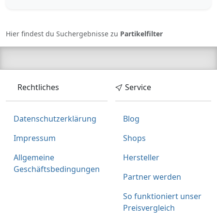
ASE,0005/AHX,0005/BDX,0005/ALH,000
5/ALI,0005/AXB,0005/AHW,0005/ASD,0
005/AXA,0005/AWY,0005/AQL,0005/AW
Hier findest du Suchergebnisse zu
Partikelfilter
A,0005/ANB,0005/AQW,0005/ARO,000
5/ARN,0005/APZ Verfügbarkeit:
Versandfertig in 2-3 Werktagen -
Versandkostenfrei in der ATP App ab
99€ Bestellwert, versandkostenfrei ab
Rechtliches
Service
119€ Bestellwert im ATP Shop.
Datenschutzerklärung
Blog
Impressum
Shops
Allgemeine
Hersteller
Geschäftsbedingungen
Partner werden
So funktioniert unser
Preisvergleich