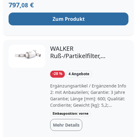
797,
€
08
Zum Produkt
WALKER
Ruß-/Partikelfilter,
Abgasanlage 73375 für
BMW 18307800704
-28 %
4 Angebote
18307812283
18307812285
Ergänzungsartikel / Ergänzende Info
2: mit Anbauteilen; Garantie: 3 Jahre
Garantie; Länge [mm]: 600; Qualität:
Cordierite; Gewicht [kg]: 5,2;
Kennbuchstabe: 91; TECDOC-
Einbauposition: vorne
Motornummer: 19922, 24405; Baujahr
ab: 03/2007, 03/2009, 12/2009;
Mehr Details
Baujahr bis: 09/2008, 03/2009;