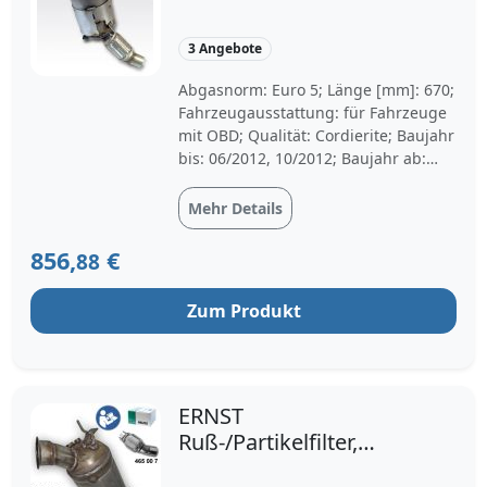
Abgasanlage für BMW
18307514478
3 Angebote
18307812283 BK-881
Abgasnorm: Euro 5; Länge [mm]: 670;
Fahrzeugausstattung: für Fahrzeuge
mit OBD; Qualität: Cordierite; Baujahr
bis: 06/2012, 10/2012; Baujahr ab:
09/2010, 09/2008, 03/2009, 12/2009,
10/2012
Mehr Details
856,
€
88
Zum Produkt
ERNST
Ruß-/Partikelfilter,
Abgasanlage Set für