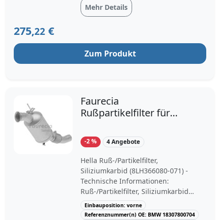
Fahrzeuge mit Katalysator;
Mehr Details
Ergänzungsartikel / Ergänzende Info
2: mit Anbauteilen, mit Montagesatz;
275,
€
22
Material Ruß-/Partikelfilter: Cordierit;
Abgasnorm: Euro 3; Motorcode: N47;
Zum Produkt
TECDOC-Motornummer: 24405
Faurecia
Rußpartikelfilter für
BMW 1 X1 3
-2 %
4 Angebote
Hella Ruß-/Partikelfilter,
Siliziumkarbid (8LH366080-071) -
Technische Informationen:
Ruß-/Partikelfilter, Siliziumkarbid
Abgasnorm: Euro 4 Material:
Einbauposition: vorne
Siliziumcarbid
Referenznummer(n) OE: BMW 18307800704