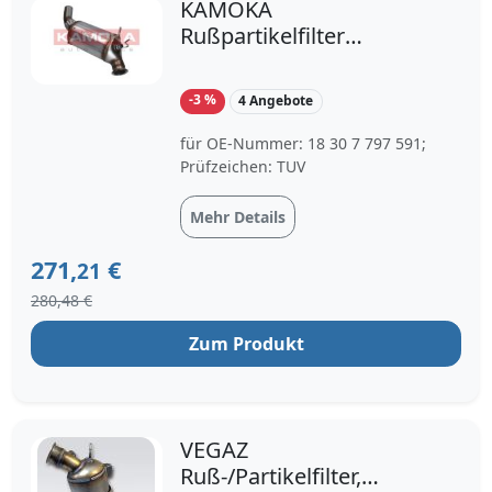
KAMOKA
Rußpartikelfilter
(8010003) für BMW X1 3
1 5 | RPF, DPF
-3 %
4 Angebote
für OE-Nummer: 18 30 7 797 591;
Prüfzeichen: TUV
Mehr Details
271,
€
21
280,48 €
Zum Produkt
VEGAZ
Ruß-/Partikelfilter,