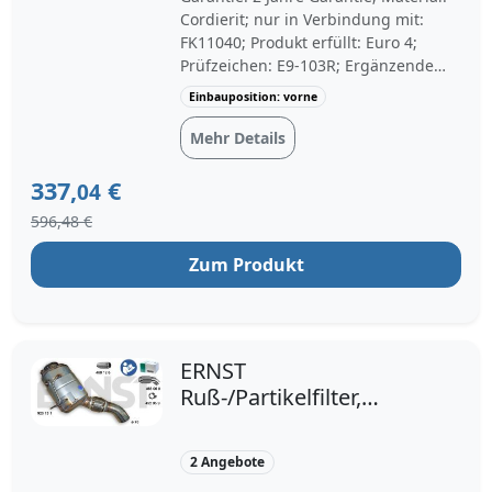
Cordierit; nur in Verbindung mit:
FK11040; Produkt erfüllt: Euro 4;
Prüfzeichen: E9-103R; Ergänzende
Info: Non-approved; Einbauposition:
Einbauposition: vorne
vorne; Fahrzeugausstattung: für
Fahrzeuge mit Dieselpartikelfilter
Mehr Details
(DPF); Abgasnorm: bis Euro 4;
Links-/Rechtslenker: für Linkslenker;
337,
€
04
Baujahr bis: 09/2008, 03/2009
596,48 €
Zum Produkt
ERNST
Ruß-/Partikelfilter,
Abgasanlage Set für
BMW 18307807474
2 Angebote
18307796215