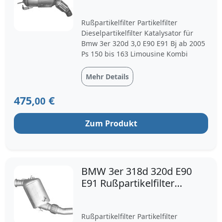
Dieselpartikelfilter Dpf
Der Partikelfilter leistet einen essenziellen Beitrag zu
Rußpartikelfilter Partikelfilter
einem sauberen, leistungsstarken Fahrerlebnis –
Dieselpartikelfilter Katalysator für
besonders bei den kraftvollen Dieselmotoren der BMW
Bmw 3er 320d 3,0 E90 E91 Bj ab 2005
E90-Baureihe. Wer auf Qualität und Passgenauigkeit
Ps 150 bis 163 Limousine Kombi
setzt, investiert in Umweltfreundlichkeit,
Zuverlässigkeit und Technik, die überzeugt. Die hier
Mehr Details
vorgestellten Lösungen bieten geprüfte, langlebige
DPF-Modelle für alle Karosserievarianten – und damit
475,
€
00
den Schlüssel zu einem dauerhaft gesunden
Antriebssystem.
Zum Produkt
Jetzt passenden Partikelfilter finden – und
nachhaltig durchstarten.
BMW 3er 318d 320d E90
E91 Rußpartikelfilter
Dieselpartikelfilter DPF
Rußpartikelfilter Partikelfilter