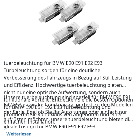
tuerbeleuchtung für BMW E90 E91 E92 E93
Türbeleuchtung sorgen für eine deutliche
Verbesserung des Fahrzeugs in Bezug auf Stil, Leistung
und Effizienz. Hochwertige tuerbeleuchtung bieten
nicht nur eine optische Aufwertung, sondern auch
Unsere tuerbeleuchtung sind speziell für BMW E90 E91
funktionale Vorteile. Entdecken Sie die besten Optionen
E92 E93 entwickelt und passen perfekt zu den Modellen
für BMW E90 E91 E92 E93 Türbeleuchtung und
der Serie. Egal ob Sie Ihr Auto tunen oder einfach nur
profitieren Sie von exklusiven Angeboten und einer
aufrüsten möchten, unsere tuerbeleuchtung bieten die
einfachen Installation.
ideale Lösung für BMW E90 E91 E92 E93
Türbeleuchtung.
Weiterlesen