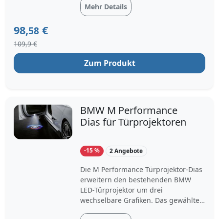
Grafik ganz neu ausgeleuchtet. Diese
Mehr Details
Grafik wird auf den Boden projiziert
und vermittelt dem Fahrer ein
98,
€
58
extravagantes und individuelle...
109,9 €
Zum Produkt
BMW M Performance
Dias für Türprojektoren
-15 %
2 Angebote
Die M Performance Türprojektor-Dias
erweitern den bestehenden BMW
LED-Türprojektor um drei
wechselbare Grafiken. Das gewählte
Diamotiv wird beim Öffnen der Türen