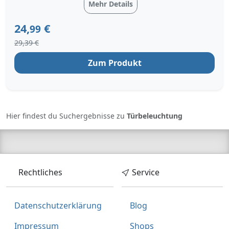
automatisch auf den Boden projiziert.
Mehr Details
So ermöglichen die Türprojektoren
bereits bei dämmrigem Licht ein
24,
€
99
völlig individuelles Ein- und A...
29,39 €
Zum Produkt
Hier findest du Suchergebnisse zu
Türbeleuchtung
Rechtliches
Service
Datenschutzerklärung
Blog
Impressum
Shops