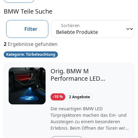
BMW Teile Suche
Sortieren
Filter
2
Ergebnisse gefunden
Kategorie: Türbeleuchtung
Orig. BMW M
Performance LED
Türprojektoren für alle
BMW Modelle
-10 %
2 Angebote
Die neuartigen BMW LED
Türprojektoren machen das Ein- und
Aussteigen zu einem besonderen
Erlebnis. Beim Öffnen der Türen wird
der Einstiegsbereich mit Hilfe einer