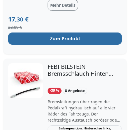
Convertible, 3 Coupe, 3 Touring, Z4
Mehr Details
Roadster].
17,
€
30
22,89 €
Zum Produkt
FEBI BILSTEIN
Bremsschlauch Hinten
Rechts Links für BMW 1
3 X1 4 2
-39 %
8 Angebote
Bremsleitungen übertragen die
Pedalkraft hydraulisch auf alle vier
Räder des Fahrzeugs. Der
rechtzeitige Austausch poröser oder
beschädigter Leitungen verhindert
Einbauposition: Hinterachse links,