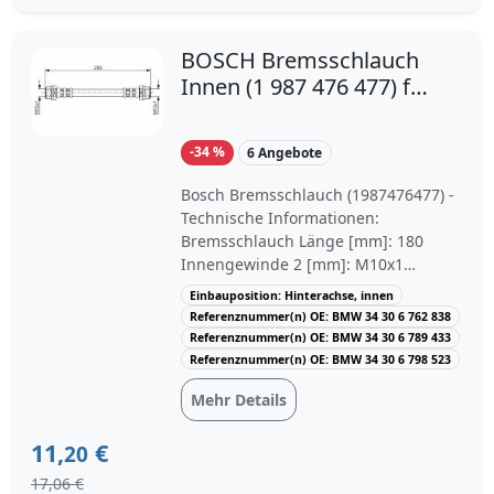
BOSCH Bremsschlauch
Innen (1 987 476 477) für
BMW 3 1 X1
-34 %
6 Angebote
Bosch Bremsschlauch (1987476477) -
Technische Informationen:
Bremsschlauch Länge [mm]: 180
Innengewinde 2 [mm]: M10x1
Innengewinde [mm]: M10x1. OE-
Einbauposition: Hinterachse, innen
Nummern: BMW: 34306762838,
Referenznummer(n) OE: BMW 34 30 6 762 838
34306789433, 34306798523. Passend
Referenznummer(n) OE: BMW 34 30 6 789 433
für folgende Modelle: BMW 1 (E81),
Referenznummer(n) OE: BMW 34 30 6 798 523
BMW 1 (E87), BMW 1 Cabriolet (E88),
Mehr Details
BMW 1 Coupe (E82), BMW 3 (E90),
BMW 3 Cabriolet (E93), BMW 3 Coupe
11,
€
(E92), BMW 3 Touring (E91), BMW X1
20
(E84) HSN/TSN:
17,06 €