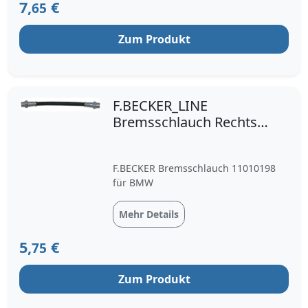
7,
€
65
Zum Produkt
F.BECKER_LINE
Bremsschlauch Rechts
(11010198) für BMW 1 3
X1
F.BECKER Bremsschlauch 11010198
für BMW
Mehr Details
5,
€
75
Zum Produkt