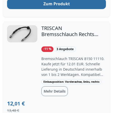
Zum Produkt
TRISCAN
Bremsschlauch Rechts
(8150 11110) für BMW 1
3 Z4
-11 %
3 Angebote
Bremsschlauch TRISCAN 8150 11110.
Kaufe jetzt für 12.01 EUR. Schnelle
Lieferung in Deutschland innerhalb
von 1 bis 2 Werktagen. Kompatibel
mit: BMW [1, 3, 3 Touring, Z4
Einbauposition: Vorderachse, links, rechts
Roadster].
Mehr Details
12,
€
01
13,48 €