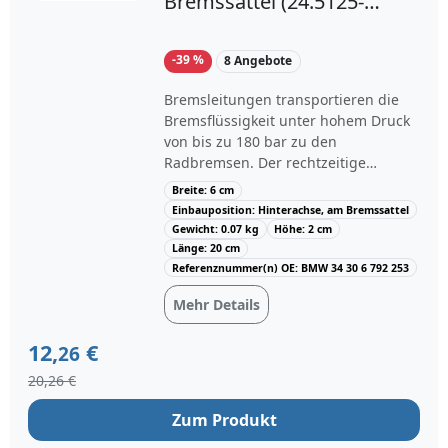
Bremssattel (24.5125-
0230.3) für BMW 3 2 X1
1 4
-39 %
8 Angebote
Bremsleitungen transportieren die
Bremsflüssigkeit unter hohem Druck
von bis zu 180 bar zu den
Radbremsen. Der rechtzeitige
Austausch poröser oder gerissener
Breite: 6 cm
Leitungen verhindert einen
Einbauposition: Hinterachse, am Bremssattel
möglichen totalen Bremsausfall.Der
Gewicht: 0.07 kg
Höhe: 2 cm
Bremsschlauch ATE 24.5125-0230.3
Länge: 20 cm
hat eine Länge von 230 mm, eine
Referenznummer(n) OE: BMW 34 30 6 792 253
Gewindegröße von M10 mit einer
Mehr Details
Gewindesteigung von 1 mm und ist
für die Montage an der Hinterachse
12,
€
26
auf der linken oder rechten Seite
vorgesehen. Dieses Ersatzteil ist
20,26 €
unter anderem mit Fahrzeugen wie
dem BMW 4 Coupe, BMW 3, BMW 3
Zum Produkt
Gran Turismo, BMW 4 Gran Coupe