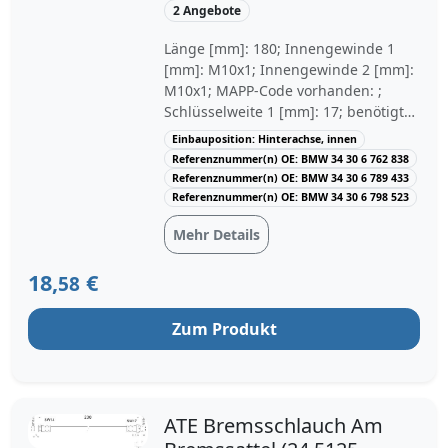
2 Angebote
Länge [mm]: 180; Innengewinde 1
[mm]: M10x1; Innengewinde 2 [mm]:
M10x1; MAPP-Code vorhanden: ;
Schlüsselweite 1 [mm]: 17; benötigte
Stückzahl: 2; Einbauposition:
Einbauposition: Hinterachse, innen
Hinterachse, innen; Baujahr ab:
Referenznummer(n) OE: BMW 34 30 6 762 838
05/2011, 09/2005, 09/2006, 03/2007,
Referenznummer(n) OE: BMW 34 30 6 789 433
09/2009, 10/2009, 07/2012, 10/2007;
Referenznummer(n) OE: BMW 34 30 6 798 523
Baujahr bis: 05/2012, 08/2007,
Mehr Details
10/2013
18,
€
58
Zum Produkt
ATE Bremsschlauch Am