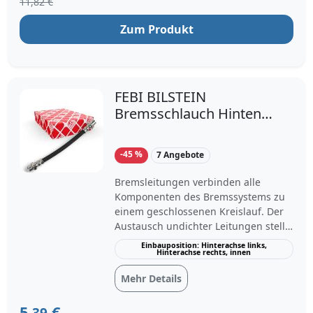
11,82 €
Zum Produkt
FEBI BILSTEIN
Bremsschlauch Hinten
Rechts Links für BMW 3
1 X1
-45 %
7 Angebote
Bremsleitungen verbinden alle
Komponenten des Bremssystems zu
einem geschlossenen Kreislauf. Der
Austausch undichter Leitungen stellt
die volle Bremsleistung ohne
Einbauposition: Hinterachse links,
Hinterachse rechts, innen
Druckverlust sicher.Der
Bremsschlauch FEBI BILSTEIN 174935
Mehr Details
hat eine Länge von 182 mm, eine
Gewindegröße von M10 mit einer
5,
€