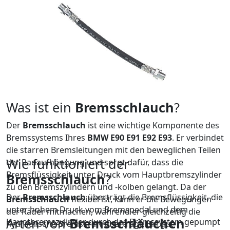
Was ist ein
Bremsschlauch
?
Der
Bremsschlauch
ist eine wichtige Komponente des
Bremssystems Ihres
BMW E90 E91 E92 E93
. Er verbindet
die starren Bremsleitungen mit den beweglichen Teilen
Wie funktioniert der
der Radaufhängung und sorgt dafür, dass die
Bremsflüssigkeit unter Druck vom Hauptbremszylinder
Bremsschlauch
?
zu den Bremszylindern und -kolben gelangt. Da der
Der
Bremsschlauch
überträgt die Bremsflüssigkeit, die
Bremsschlauch
flexibel ist, kann er die Bewegungen
unter hohem Druck vom Bremspedal und dem
der Räder mitmachen, während er gleichzeitig die
Arten von
Bremsschläuchen
Hauptbremszylinder durch das Bremssystem gepumpt
hydraulische Bremskraft überträgt. Ein gut