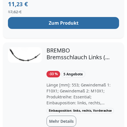
11,
€
23
17,62 €
Zum Produkt
BREMBO
Bremsschlauch Links (T
06 030) für BMW 1 3 Z4
-33 %
5 Angebote
Länge [mm]: 553; Gewindemaß 1:
F10X1; Gewindemaß 2: M10X1;
Produktreihe: Essential;
Einbauposition: links, rechts,
Vorderachse; Baujahr ab: 03/2010,
Einbauposition: links, rechts, Vorderachse
09/2005, 01/2006, 05/2006, 09/2006,
03/2007, 06/2007, 04/2007, 07/2007,
Mehr Details
09/2007, 02/2006, 03/2009, 09/2008,