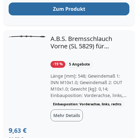
Zum Produkt
A.B.S. Bremsschlauch
Vorne (SL 5829) für
BMW Z4 3 1
-19 %
5 Angebote
Länge [mm]: 548; Gewindemaß 1:
INN M10x1.0; Gewindemaß 2: OUT
M10x1.0; Gewicht [kg]: 0,14;
Einbauposition: Vorderachse, links,
rechts; Baujahr ab: 08/2005, 11/2005,
Einbauposition: Vorderachse, links, rechts
11/2006
Mehr Details
9,
€
63