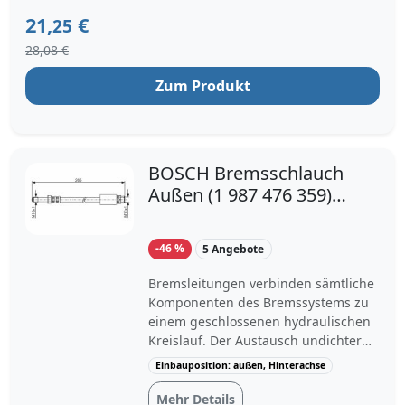
10/2007, 09/2007, 01/2009, 03/2009,
09/2009, 08/2005
21,
€
25
28,08 €
Zum Produkt
BOSCH Bremsschlauch
Außen (1 987 476 359)
für BMW 3 2 1 4 X1
-46 %
5 Angebote
Bremsleitungen verbinden sämtliche
Komponenten des Bremssystems zu
einem geschlossenen hydraulischen
Kreislauf. Der Austausch undichter
Leitungen stellt die volle
Einbauposition: außen, Hinterachse
Bremsleistung ohne Druckverlust
sicher.Der Bremsschlauch BOSCH 1
Mehr Details