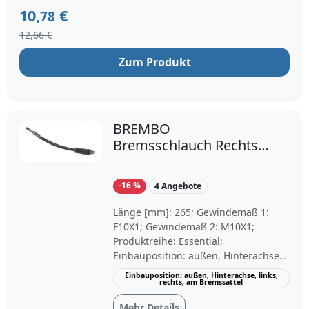
10,
€
78
12,66 €
Zum Produkt
BREMBO
Bremsschlauch Rechts
(T 06 032) für BMW 3 1
X1 4 2
-16 %
4 Angebote
Länge [mm]: 265; Gewindemaß 1:
F10X1; Gewindemaß 2: M10X1;
Produktreihe: Essential;
Einbauposition: außen, Hinterachse,
links, rechts, am Bremssattel; Baujahr
Einbauposition: außen, Hinterachse, links,
rechts, am Bremssattel
ab: 03/2010, 09/2005, 05/2006,
09/2006, 03/2007, 04/2007, 10/2007,
Mehr Details