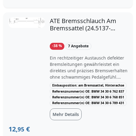
und BMW 1 Cabriolet kompatibel.
Holen Sie sich jetzt den
Bremsschlauch ATE 24.5125-0230.3
ATE Bremsschlauch Am
bei Motointegrator.
Bremssattel (24.5137-
0221.3) für BMW 3 4 1
X1
-38 %
7 Angebote
Ein rechtzeitiger Austausch defekter
Bremsleitungen gewährleistet ein
direktes und präzises Bremsverhalten
ohne schwammiges Pedalgefühl.
Bremsleitungen transportieren die
Einbauposition: am Bremssattel, Hinterachse
Bremsflüssigkeit unter hohem Druck
Referenznummer(n) OE: BMW 34 30 6 762 837
von bis zu 180 bar zu den
Referenznummer(n) OE: BMW 34 30 6 768 851
Radbremsen.Der Bremsschlauch ATE
Referenznummer(n) OE: BMW 34 30 6 789 431
24.5137-0221.3 hat eine Länge von
Mehr Details
221 mm, eine Gewindegröße von M10
mit einer Gewindesteigung von 1 mm
12,
€
und ist für die Montage an der
95
Hinterachse auf der linken oder