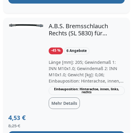
ATP App ab 99€ Bestellwert,
versandkostenfrei ab 119€
Bestellwert im ATP Shop.
A.B.S. Bremsschlauch
Rechts (SL 5830) für
BMW 3 X1 1
-45 %
6 Angebote
Länge [mm]: 205; Gewindemaß 1:
INN M10x1.0; Gewindemaß 2: INN
M10x1.0; Gewicht [kg]: 0,06;
Einbauposition: Hinterachse, innen,
links, rechts; Fahrzeugtyp: 325i xDrive
Einbauposition: Hinterachse, innen, links,
rechts
Touring, 325i xDrive Coupe, 330i
xDrive Touring, 335i xDrive Coupe
Mehr Details
4,
€
53
8,25 €