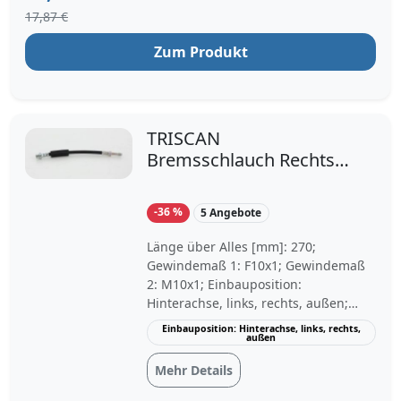
17,87 €
Zum Produkt
TRISCAN
Bremsschlauch Rechts
(8150 11210) für BMW 1
3 2 4 X1
-36 %
5 Angebote
Länge über Alles [mm]: 270;
Gewindemaß 1: F10x1; Gewindemaß
2: M10x1; Einbauposition:
Hinterachse, links, rechts, außen;
Fahrzeugtyp: 325i Touring, 325i
Einbauposition: Hinterachse, links, rechts,
außen
xDrive Touring, 325i Coupe, 325i
xDrive Coupe, 330i Touring, 330i
Mehr Details
xDrive Touring, 335i Coupe, 335i
xDrive Coupe, 320d xDrive Touring