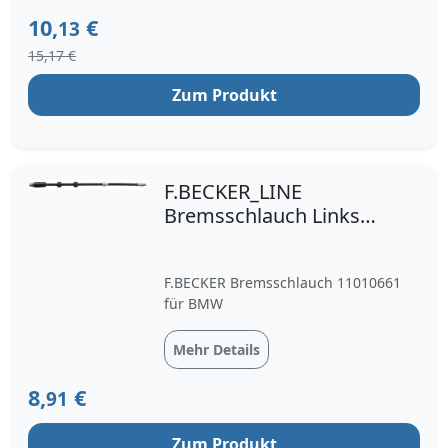
08/2004, 10/2007, 08/2005, 09/2004,
10,
€
13
06/2006, 08/2006; Baujahr bis:
15,17 €
12/2012, 12/2008
Zum Produkt
F.BECKER_LINE
Bremsschlauch Links
(11010661) für BMW 3
F.BECKER Bremsschlauch 11010661
für BMW
Mehr Details
8,
€
91
Zum Produkt