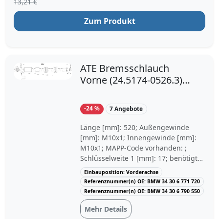
13,21 €
08/2007, 02/2007
Zum Produkt
ATE Bremsschlauch
Vorne (24.5174-0526.3)
für BMW 3 1 Z4
-24 %
7 Angebote
Länge [mm]: 520; Außengewinde
[mm]: M10x1; Innengewinde [mm]:
M10x1; MAPP-Code vorhanden: ;
Schlüsselweite 1 [mm]: 17; benötigte
Stückzahl: 2; Einbauposition:
Einbauposition: Vorderachse
Vorderachse; Baujahr bis: 05/2012,
Referenznummer(n) OE: BMW 34 30 6 771 720
05/2011, 08/2007, 10/2013, 12/2008,
Referenznummer(n) OE: BMW 34 30 6 790 550
03/2007; Baujahr ab: 07/2005,
Mehr Details
09/2005, 09/2006, 03/2007, 04/2007,