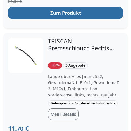
21,02 €
rechten Seite vorgesehen. Dieses
Ersatzteil ist unter anderem
Zum Produkt
kompatibel mit BMW 1 Coupe, BMW 3
Cabriolet, BMW 4 Gran Coupe, BMW 1
und BMW 3. Jetzt den Bremsschlauch
ATE 24.5137-0221.3 bei
TRISCAN
Motointegrator bestellen.
Bremsschlauch Rechts
(8150 11111) für BMW
Z4 3 1
-35 %
5 Angebote
Länge über Alles [mm]: 552;
Gewindemaß 1: F10x1; Gewindemaß
2: M10x1; Einbauposition:
Vorderachse, links, rechts; Baujahr
ab: 08/2005
Einbauposition: Vorderachse, links, rechts
Mehr Details
11,
€
70