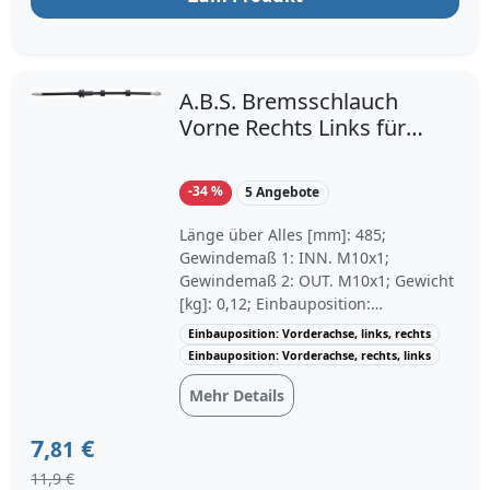
A.B.S. Bremsschlauch
Vorne Rechts Links für
BMW 3 1 Z4
-34 %
5 Angebote
Länge über Alles [mm]: 485;
Gewindemaß 1: INN. M10x1;
Gewindemaß 2: OUT. M10x1; Gewicht
[kg]: 0,12; Einbauposition:
Vorderachse beidseitig;
Einbauposition: Vorderachse, links, rechts
Einbauposition: Vorderachse, links,
Einbauposition: Vorderachse, rechts, links
rechts; Baujahr bis: 07/2005
Mehr Details
7,
€
81
11,9 €