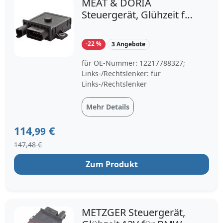
MEAT & DORIA
Steuergerät, Glühzeit für
BMW 7788327*
12217801201 7801201*
-22 %
3 Angebote
7285683
für OE-Nummer: 12217788327;
Links-/Rechtslenker: für
Links-/Rechtslenker
Mehr Details
114,
€
99
147,48 €
Zum Produkt
METZGER Steuergerät,