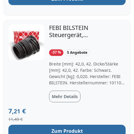
Zylinder ausgelegt. Dieses Produkt ist
unter anderem kompatibel mit BMW
5 Gran Turismo, BMW X6, BMW 7,
BMW 3 Cabriolet und BMW 3 Coupe.
Jetzt Steuergerät, Glühzeit BORG
FEBI BILSTEIN
WARNER (BERU) GSE108 bei
Steuergerät,
Motointegrator bestellen.
Automatikgetriebe febi
Plus Steckgehäuse,
-37 %
5 Angebote
Automatikgetriebe-
Steuereinheit schwarz
Breite [mm]: 42,0, 42. Dicke/Stärke
für ALPINA BMW
[mm]: 42,0, 42. Farbe: Schwarz.
Gewicht [kg]: 0,020. Hersteller: FEBI
24111571235
BILSTEIN. Herstellernummer: 101108.
24347588725 24
Index: FE101108. Länge [mm]: 49.
Material: Kunststoff. Menge: 1.
Mehr Details
7,
€
21
11,49 €
Zum Produkt