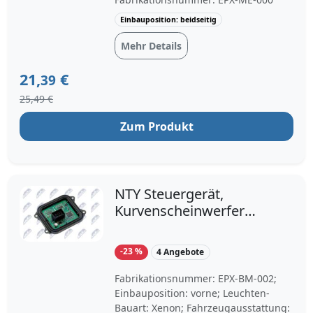
Einbauposition: beidseitig
Mehr Details
21,
€
39
25,49 €
Zum Produkt
NTY Steuergerät,
Kurvenscheinwerfer
EPX-BM-002 vorne
Xenon für BMW 7295702
-23 %
4 Angebote
63117182396
Fabrikationsnummer: EPX-BM-002;
Einbauposition: vorne; Leuchten-
Bauart: Xenon; Fahrzeugausstattung: