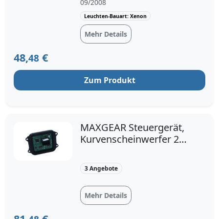
09/2008
Leuchten-Bauart: Xenon
Mehr Details
48,
€
48
Zum Produkt
MAXGEAR Steuergerät,
Kurvenscheinwerfer 27-
1777 für BMW
63117182396
3 Angebote
63117295702
Mehr Details
81,
€