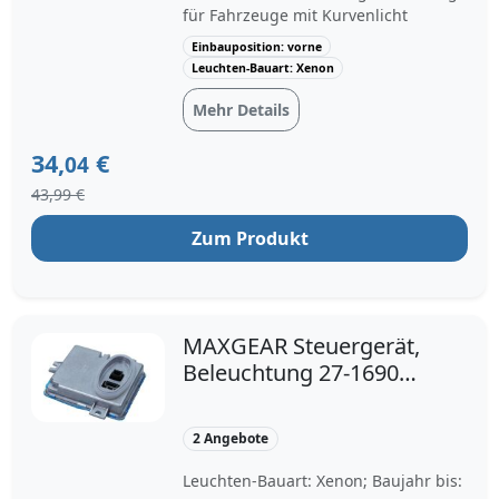
für Fahrzeuge mit Kurvenlicht
Einbauposition: vorne
Leuchten-Bauart: Xenon
Mehr Details
34,
€
04
43,99 €
Zum Produkt
MAXGEAR Steuergerät,
Beleuchtung 27-1690
Xenon für MINI
PORSCHE VOLVO BMW
2 Angebote
30744459 63126948180
99161832303
Leuchten-Bauart: Xenon; Baujahr bis: