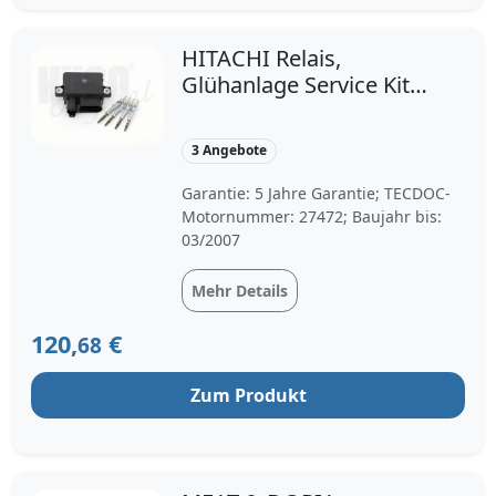
HITACHI Relais,
Glühanlage Service Kit
für BMW 7801200
7786869 7786821
3 Angebote
132302
Garantie: 5 Jahre Garantie; TECDOC-
Motornummer: 27472; Baujahr bis:
03/2007
Mehr Details
120,
€
68
Zum Produkt