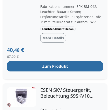
6934836 7189312
Fabrikationsnummer: EPX-BM-042;
Leuchten-Bauart: Xenon;
Ergänzungsartikel / Ergänzende Info
2: mit Steuergerät für autom.LWR
Leuchten-Bauart: Xenon
Mehr Details
40,
€
48
67,22 €
Zum Produkt
ESEN SKV Steuergerät,
Beleuchtung 59SKV109
links 3-polig für BMW
7245813 63127245813