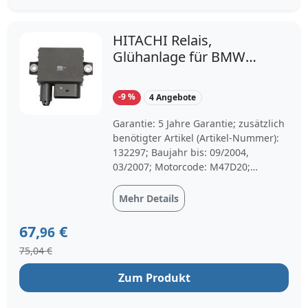
HITACHI Relais,
Glühanlage für BMW
7801200 7786821
12217801200 132196
-9 %
4 Angebote
Garantie: 5 Jahre Garantie; zusätzlich
benötigter Artikel (Artikel-Nummer):
132297; Baujahr bis: 09/2004,
03/2007; Motorcode: M47D20;
TECDOC-Motornummer: 27472; für
OE-Nummer: 12217801200
Mehr Details
67,
€
96
75,04 €
Zum Produkt