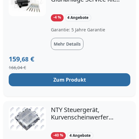
für BMW 7801201
7786869 12217801201
-4 %
4 Angebote
132303
Garantie: 5 Jahre Garantie
Mehr Details
159,
€
68
166,04 €
Zum Produkt
NTY Steuergerät,
Kurvenscheinwerfer
EPX-BM-042 vorne
Xenon für BMW 6934171
-40 %
4 Angebote