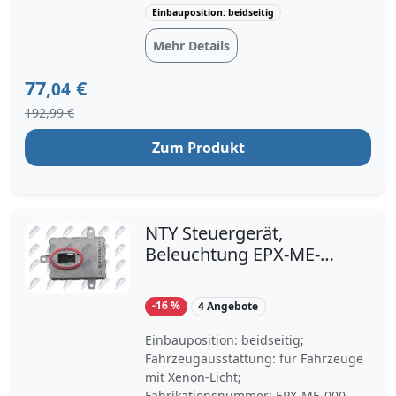
Einbauposition: beidseitig
Mehr Details
77,
€
04
192,99 €
Zum Produkt
NTY Steuergerät,
Beleuchtung EPX-ME-
000 beidseitig für
MITSUBISHI MERCEDES-
-16 %
4 Angebote
BENZ SMART BMW
63117317408
Einbauposition: beidseitig;
W003T23171
Fahrzeugausstattung: für Fahrzeuge
mit Xenon-Licht;
63127172536
Fabrikationsnummer: EPX-ME-000