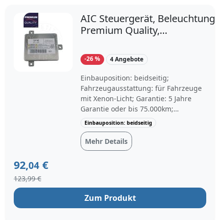
AIC Steuergerät, Beleuchtung
Premium Quality,
Erstausrüsterqualität
Vorschaltgerät,
-26 %
4 Angebote
Gasentladungslampe,Steuerge
beidseitig Xenon für MITSUBI
Einbauposition: beidseitig;
SC
Fahrzeugausstattung: für Fahrzeuge
mit Xenon-Licht; Garantie: 5 Jahre
Garantie oder bis 75.000km;
Fahrgestellnummer (VIN) bis:
Einbauposition: beidseitig
D1999999
Mehr Details
92,
€
04
123,99 €
Zum Produkt