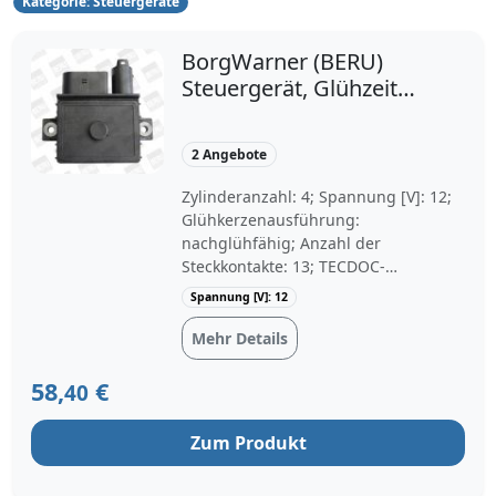
Kategorie: Steuergeräte
BorgWarner (BERU)
Steuergerät, Glühzeit
12V für BMW 8591723
7798000 12217798000
2 Angebote
GSE105
Zylinderanzahl: 4; Spannung [V]: 12;
Glühkerzenausführung:
nachglühfähig; Anzahl der
Steckkontakte: 13; TECDOC-
Motornummer: 24405; Motorcode:
Spannung [V]: 12
N47 D20 C
Mehr Details
58,
€
40
Zum Produkt