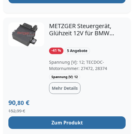
METZGER Steuergerät,
Glühzeit 12V für BMW
12217786821
12217801200 0884030
-41 %
5 Angebote
Spannung [V]: 12; TECDOC-
Motornummer: 27472, 28374
Spannung [V]: 12
Mehr Details
90,
€
80
152,99 €
Zum Produkt