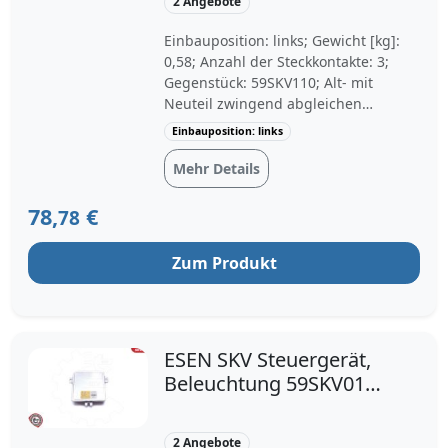
2 Angebote
Einbauposition: links; Gewicht [kg]:
0,58; Anzahl der Steckkontakte: 3;
Gegenstück: 59SKV110; Alt- mit
Neuteil zwingend abgleichen
(insbesondere OE-Nr.):
Einbauposition: links
Mehr Details
78,
€
78
Zum Produkt
ESEN SKV Steuergerät,
Beleuchtung 59SKV012
rechts links für VOLVO
BMW 30744459 6948180
2 Angebote