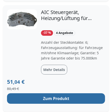
AIC Steuergerät,
Heizung/Lüftung für
BMW 64119222072
64116927090
-37 %
4 Angebote
64119146765 55723
Anzahl der Steckkontakte: 6;
Fahrzeugausstattung: für Fahrzeuge
mit/ohne Klimaanlage; Garantie: 5
Jahre Garantie oder bis 75.000km
Mehr Details
51,
€
04
80,49 €
Zum Produkt