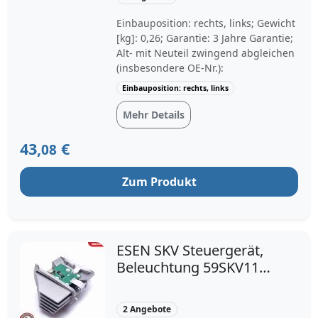
63126948180
Einbauposition: rechts, links; Gewicht
[kg]: 0,26; Garantie: 3 Jahre Garantie;
Alt- mit Neuteil zwingend abgleichen
(insbesondere OE-Nr.):
Einbauposition: rechts, links
Mehr Details
43,
€
08
Zum Produkt
ESEN SKV Steuergerät,
Beleuchtung 59SKV110
rechts 3-polig für BMW
7245814 63127245814
2 Angebote