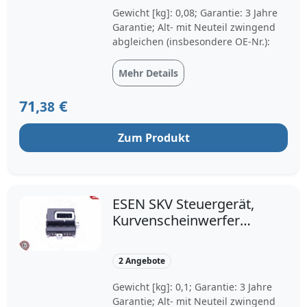
Gewicht [kg]: 0,08; Garantie: 3 Jahre
Garantie; Alt- mit Neuteil zwingend
abgleichen (insbesondere OE-Nr.):
Mehr Details
71,
€
38
Zum Produkt
ESEN SKV Steuergerät,
Kurvenscheinwerfer
59SKV145 für BMW
63126941634
2 Angebote
63126934171
63126934836
Gewicht [kg]: 0,1; Garantie: 3 Jahre
Garantie; Alt- mit Neuteil zwingend