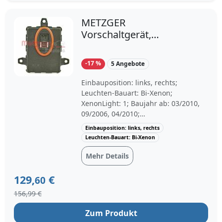
306 D3, M47 D20 (204D4)
METZGER
Vorschaltgerät,
Gasentladungslampe
rechts links Bi-Xenon für
-17 %
5 Angebote
BMW 63127255724
63117356250
Einbauposition: links, rechts;
63127296090 0896007
Leuchten-Bauart: Bi-Xenon;
XenonLight: 1; Baujahr ab: 03/2010,
09/2006, 04/2010;
Fahrzeugausstattung: für Fahrzeuge
Einbauposition: links, rechts
mit Bi-Xenon-Licht
Leuchten-Bauart: Bi-Xenon
Mehr Details
129,
€
60
156,99 €
Zum Produkt