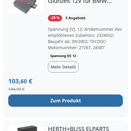
Glühzeit 12V für BMW
12217801201
12217788327 0884031
-29 %
5 Angebote
Spannung [V]: 12; Artikelnummer des
empfohlenen Zubehörs: 2324052;
Baujahr ab: 09/2002; TECDOC-
Motornummer: 27267, 28387
Spannung [V]: 12
Mehr Details
103,
€
60
144,99 €
Zum Produkt
HERTH+BUSS ELPARTS