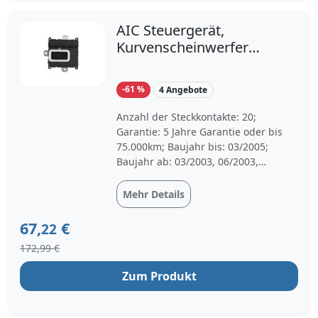
AIC Steuergerät,
Kurvenscheinwerfer
Original Quality für
BMW 63126934836
-61 %
4 Angebote
63127189312
63126941634 57813
Anzahl der Steckkontakte: 20;
Garantie: 5 Jahre Garantie oder bis
75.000km; Baujahr bis: 03/2005;
Baujahr ab: 03/2003, 06/2003,
02/2005, 03/2005
Mehr Details
67,
€
22
172,99 €
Zum Produkt