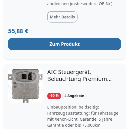
abgleichen (insbesondere OE-Nr.):
Mehr Details
55,
€
88
Zum Produkt
AIC Steuergerät,
Beleuchtung Premium
Quality,
Erstausrüsterqualität
-60 %
4 Angebote
57478 beidseitig für
BMW 6948180
Einbauposition: beidseitig;
63126948180
Fahrzeugausstattung: für Fahrzeuge
mit Xenon-Licht; Garantie: 5 Jahre
Garantie oder bis 75.000km