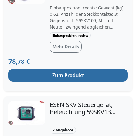
Einbauposition: rechts; Gewicht [kg]:
0,62; Anzahl der Steckkontakte: 3;
Gegenstück: 59SKV109; Alt- mit
Neuteil zwingend abgleichen
(insbesondere OE-Nr.):
Einbauposition: rechts
Mehr Details
78,
€
78
Zum Produkt
ESEN SKV Steuergerät,
Beleuchtung 59SKV135
für BMW 63117295702
7295702 7182396
2 Angebote