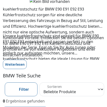
kuehlerfrostschutz für BMW E90 E91 E92 E93
Kühlerfrostschutz sorgen für eine deutliche
Verbesserung des Fahrzeugs in Bezug auf Stil, Leistung
und Effizienz. Hochwertige kuehlerfrostschutz bieten
nicht nur eine optische Aufwertung, sondern auch
Unsere kuehlerfrostschutz sind speziell für BMW E90
funktionale Vorteile. Entdecken Sie die besten Optionen
E91 E92 E93 entwickelt und passen perfekt zu den
für BMW E90 E91 E92 E93 Kühlerfrostschutz und
Modellen der Serie. Egal ob Sie Ihr Auto tunen oder
profitieren Sie von exklusiven Angeboten und einer
einfach nur aufrüsten möchten, unsere
einfachen Installation.
kuehlerfrostschutz bieten die ideale Lösung für BMW
E90 E91 E92 E93 Kühlerfrostschutz.
Weiterlesen
BMW Teile Suche
Sortieren
Filter
0
Ergebnisse gefunden