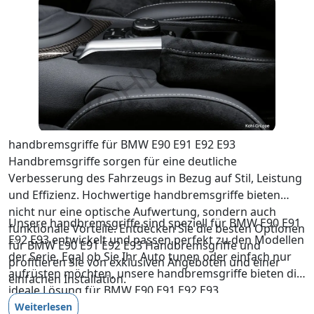
handbremsgriffe für BMW E90 E91 E92 E93
Handbremsgriffe sorgen für eine deutliche
Verbesserung des Fahrzeugs in Bezug auf Stil, Leistung
und Effizienz. Hochwertige handbremsgriffe bieten
nicht nur eine optische Aufwertung, sondern auch
Unsere handbremsgriffe sind speziell für BMW E90 E91
funktionale Vorteile. Entdecken Sie die besten Optionen
E92 E93 entwickelt und passen perfekt zu den Modellen
für BMW E90 E91 E92 E93 Handbremsgriffe und
der Serie. Egal ob Sie Ihr Auto tunen oder einfach nur
profitieren Sie von exklusiven Angeboten und einer
aufrüsten möchten, unsere handbremsgriffe bieten die
einfachen Installation.
ideale Lösung für BMW E90 E91 E92 E93
Handbremsgriffe.
Weiterlesen