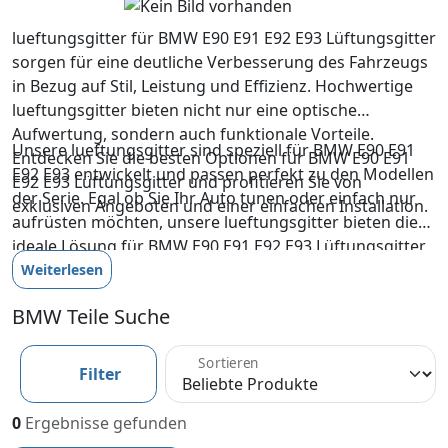
lueftungsgitter für BMW E90 E91 E92 E93 Lüftungsgitter
sorgen für eine deutliche Verbesserung des Fahrzeugs
in Bezug auf Stil, Leistung und Effizienz. Hochwertige
lueftungsgitter bieten nicht nur eine optische
Aufwertung, sondern auch funktionale Vorteile.
Unsere lueftungsgitter sind speziell für BMW E90 E91
Entdecken Sie die besten Optionen für BMW E90 E91
E92 E93 entwickelt und passen perfekt zu den Modellen
E92 E93 Lüftungsgitter und profitieren Sie von
der Serie. Egal ob Sie Ihr Auto tunen oder einfach nur
exklusiven Angeboten und einer einfachen Installation.
aufrüsten möchten, unsere lueftungsgitter bieten die
ideale Lösung für BMW E90 E91 E92 E93 Lüftungsgitter.
Weiterlesen
BMW Teile Suche
Sortieren
Filter
0
Ergebnisse gefunden