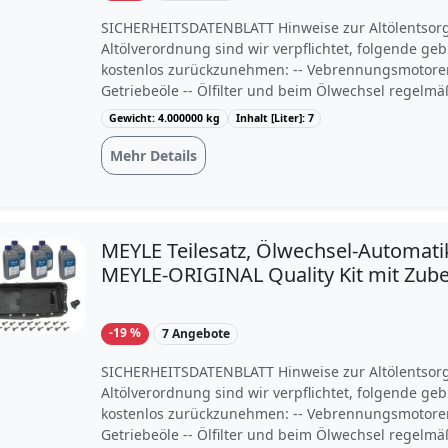
SICHERHEITSDATENBLATT Hinweise zur Altölentso
Altölverordnung sind wir verpflichtet, folgende ge
kostenlos zurückzunehmen: -- Vebrennungsmotoren
Getriebeöle -- Ölfilter und beim Ölwechsel regelmä
ölhaltige Abfälle. Sie können das Altöl in der Meng
Gewicht: 4.000000 kg
Inhalt [Liter]: 7
zurückgeben, welche der bei uns gekauften Menge 
Unsere Annahmestelle ist: Regner&Zamec Motointe
Mehr Details
Altölannahme Weinberg 93a 42109 Wuppertal Deut
können das gebrauchte Öl an unsere Annahmestel
die Versandkosten hierbei von Ihnen zu tragen sin
Altölannahmestellen finden Sie auch im Internet od
MEYLE Teilesatz, Ölwechsel-Automati
örtlichen Presse. Bitte beachten Sie, dass für Altöl
MEYLE-ORIGINAL Quality Kit mit Zube
Transportbedingungen gelten und dieses als Gefa
LAND ROVER JAGUAR BMW 02C6715
gekennzeichnet werden muss. Darü...
24152333903 2333903 300 135 1005
-19 %
7 Angebote
SICHERHEITSDATENBLATT Hinweise zur Altölentso
Altölverordnung sind wir verpflichtet, folgende ge
kostenlos zurückzunehmen: -- Vebrennungsmotoren
Getriebeöle -- Ölfilter und beim Ölwechsel regelmä