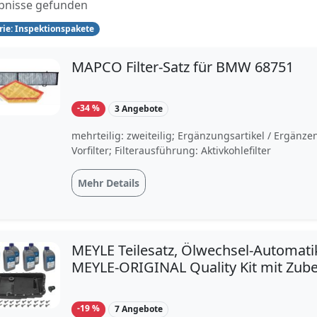
bnisse gefunden
rie: Inspektionspakete
MAPCO Filter-Satz für BMW 68751
-34 %
3 Angebote
mehrteilig: zweiteilig; Ergänzungsartikel / Ergänzen
Vorfilter; Filterausführung: Aktivkohlefilter
Mehr Details
MEYLE Teilesatz, Ölwechsel-Automati
MEYLE-ORIGINAL Quality Kit mit Zube
BMW 24152333907 2333907 300 135 
-19 %
7 Angebote