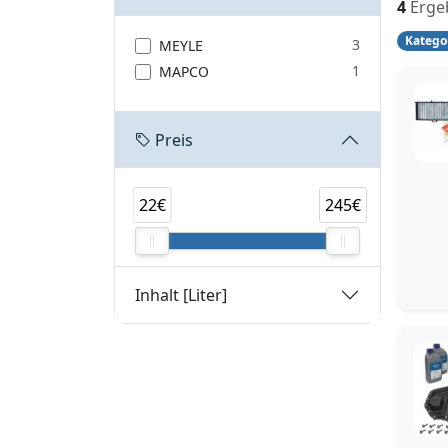
4
Erge
Katego
3
MEYLE
1
MAPCO
Preis
22€
245€
Inhalt [Liter]