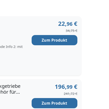
22,
€
96
34,75 €
Zum Produkt
de Info 2: mit
196,
€
kgetriebe
99
hör für
241,72 €
1004
Zum Produkt