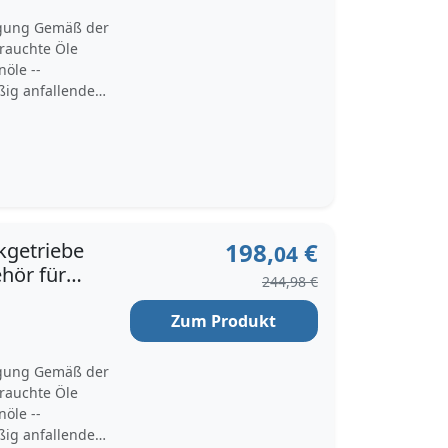
rgung Gemäß der
brauchte Öle
öle --
ßig anfallende
e bei uns
entspricht.
grator.de –
schland Sie
le senden, wobei
d. Geeignete
er in der
198,
€
kgetriebe
04
 besondere
hör für
hrgut
244,98 €
Zum Produkt
rgung Gemäß der
brauchte Öle
öle --
ßig anfallende