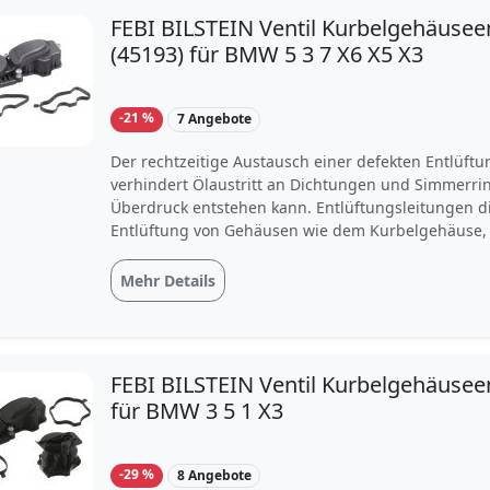
FEBI BILSTEIN Ventil Kurbelgehäusee
(45193) für BMW 5 3 7 X6 X5 X3
-21 %
7 Angebote
Der rechtzeitige Austausch einer defekten Entlüftu
verhindert Ölaustritt an Dichtungen und Simmerri
Überdruck entstehen kann. Entlüftungsleitungen d
Entlüftung von Gehäusen wie dem Kurbelgehäuse, 
Differential.Das Ventil, Kurbelgehäuseentlüftung F
45193 besteht aus FVMQ (Fluorsilikon-Kautschuk) u
Mehr Details
Dieses Ersatzteil ist unter anderem kompatibel m
Cabriolet, BMW X5, BMW 3 und BMW 7. Jetzt das Ven
Kurbelgehäuseentlüftung FEBI BILSTEIN 45193 bei 
bestellen.
FEBI BILSTEIN Ventil Kurbelgehäusee
für BMW 3 5 1 X3
-29 %
8 Angebote