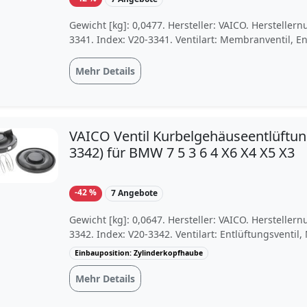
Gewicht [kg]: 0,0477. Hersteller: VAICO. Hersteller
3341. Index: V20-3341. Ventilart: Membranventil, En
Mehr Details
VAICO Ventil Kurbelgehäuseentlüftun
3342) für BMW 7 5 3 6 4 X6 X4 X5 X3
-42 %
7 Angebote
Gewicht [kg]: 0,0647. Hersteller: VAICO. Hersteller
3342. Index: V20-3342. Ventilart: Entlüftungsventil
Einbauposition: Zylinderkopfhaube
Mehr Details