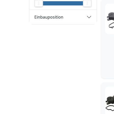
1
ERA
1
ESEN SKV
1
Topran
Einbauposition
1
Maxgear