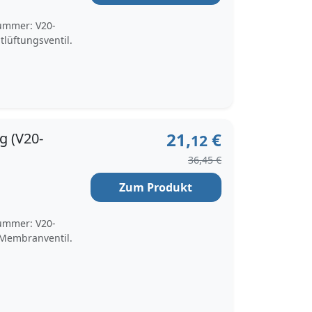
nummer: V20-
tlüftungsventil.
21,
€
g (V20-
12
36,45 €
Zum Produkt
nummer: V20-
, Membranventil.