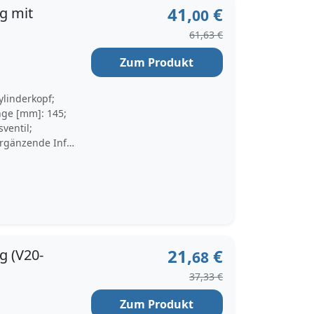
41,
€
g mit
00
61,63 €
Zum Produkt
ylinderkopf;
nge [mm]: 145;
ventil;
Ergänzende Info
ckgesteuert;
g; Empfohlenes
herstellers
al Dichtung: FPM
ohlenes
achten: ;
 Verpackungshöhe
21,
€
g (V20-
68
37,33 €
Zum Produkt