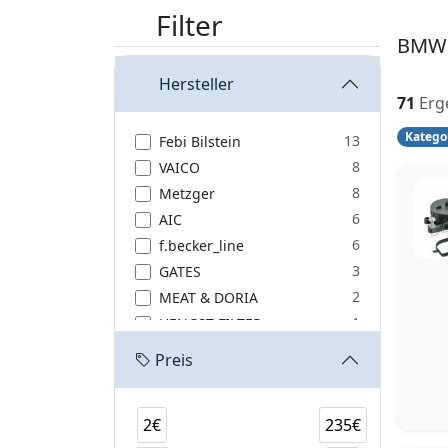
Filter
BMW 
Hersteller
71
Erg
Katego
13
Febi Bilstein
8
VAICO
8
Metzger
6
AIC
6
f.becker_line
3
GATES
2
MEAT & DORIA
1
HENGST FILTER
1
MEYLE
Preis
1
JP GROUP
1
ELRING
2€
235€
1
ET ENGINETEAM