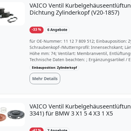
VAICO Ventil Kurbelgehäuseentlüftun
Dichtung Zylinderkopf (V20-1857)
-33 %
6 Angebote
für OE-Nummer: 11 12 7 809 512; Einbauposition: Z
Schraubenkopf-/Mutternprofil: Innensechskant; Lä
Höhe mm: 74; Ventilart: Membranventil, Entlüftungs
Technische Daten beachten: ; Ergänzungsartikel / 
2: mit Schrauben; Breite [mm]: 95; Betriebsart: dru
Einbauposition: Zylinderkopf
Ergänzungsartikel / Ergänzende Info: mit Dichtun
Wechselintervall [Jahre]: 3; Vorgaben des Fahrzeug
Mehr Details
beachten: ; Gehäusematerial: Polyamid 6.6; Materi
(Fluor-Kautschuk)/ACM (Polyacryl-Kautschuk); Empf
Wechselintervall [km]: 60000; Serviceinformation be
Gewicht [kg]: 0,193; Verpackungsbreite [cm]: 8,3;
VAICO Ventil Kurbelgehäuseentlüftun
[cm]: 9; Verpackungstiefe [cm]: 14,8
3341) für BMW 3 X1 5 4 X3 1 X5
-42 %
7 Angebote