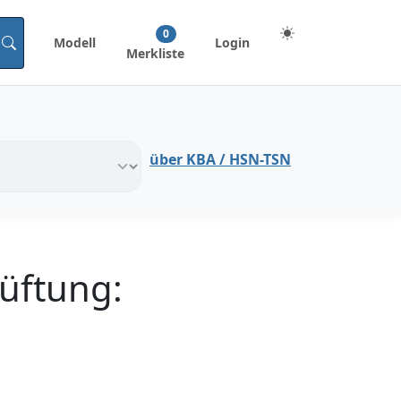
0
Modell
Login
Merkliste
über KBA / HSN-TSN
üftung: