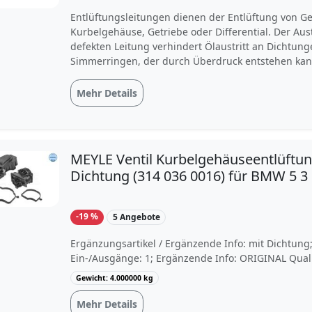
Entlüftungsleitungen dienen der Entlüftung von 
Kurbelgehäuse, Getriebe oder Differential. Der Aus
defekten Leitung verhindert Ölaustritt an Dichtun
Simmerringen, der durch Überdruck entstehen kann
Kurbelgehäuseentlüftung FEBI BILSTEIN 45195 be
(Fluorsilikon-Kautschuk) und Kunststoff. Dieses Prod
Mehr Details
anderem kompatibel mit BMW 5 Touring, BMW 5, 
Cabriolet und BMW 3 Coupe. Bestellen Sie das Venti
Kurbelgehäuseentlüftung FEBI BILSTEIN 45195 bei 
MEYLE Ventil Kurbelgehäuseentlüftun
Dichtung (314 036 0016) für BMW 5 3
-19 %
5 Angebote
Ergänzungsartikel / Ergänzende Info: mit Dichtung;
Ein-/Ausgänge: 1; Ergänzende Info: ORIGINAL Qual
Gewicht: 4.000000 kg
Mehr Details