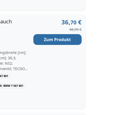
36,
€
lauch
70
48,99 €
Zum Produkt
ungsbreite [cm]:
cm]: 30,3;
de: N52;
erventil; TECDOC-
 10/2006,
67 801
E: BMW 7 567 801