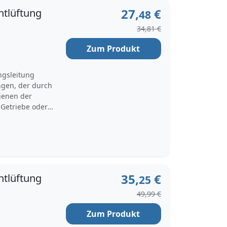
27,
€
ntlüftung
48
34,81 €
Zum Produkt
ngsleitung
ngen, der durch
ienen der
Getriebe oder
EBI BILSTEIN
nd Kunststoff.
it BMW X6, BMW 3
til,
Motointegrator
35,
€
ntlüftung
25
49,99 €
Zum Produkt