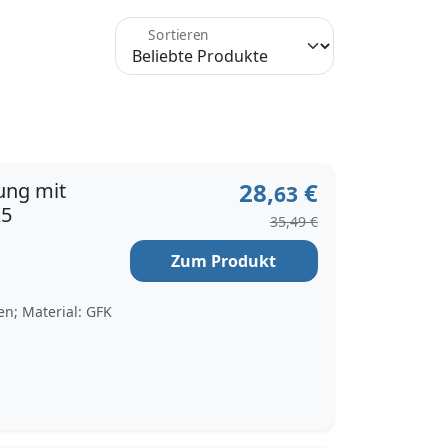
Sortieren
28,
€
ung mit
63
X5
35,49 €
Zum Produkt
en; Material: GFK