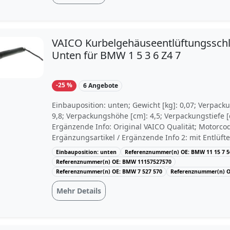
VAICO Kurbelgehäuseentlüftungssch
Unten für BMW 1 5 3 6 Z4 7
-25 %
6 Angebote
Einbauposition: unten; Gewicht [kg]: 0,07; Verpack
9,8; Verpackungshöhe [cm]: 4,5; Verpackungstiefe [
Ergänzende Info: Original VAICO Qualität; Motorco
Ergänzungsartikel / Ergänzende Info 2: mit Entlüft
Motornummer: 18170, 26306; Baujahr bis: 02/2007,
Einbauposition: unten
Referenznummer(n) OE: BMW 11 15 7 5
09/2008, 03/2010; Baujahr ab: 01/2007, 11/2005
Referenznummer(n) OE: BMW 11157527570
Referenznummer(n) OE: BMW 7 527 570
Referenznummer(n) O
Mehr Details