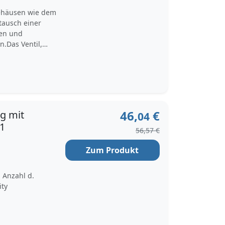
Gehäusen wie dem
tausch einer
gen und
.Das Ventil,
steht aus FVMQ
ukt ist unter
BMW 1, BMW 3
l,
Motointegrator.
46,
€
g mit
04
 1
56,57 €
Zum Produkt
 Anzahl d.
ity