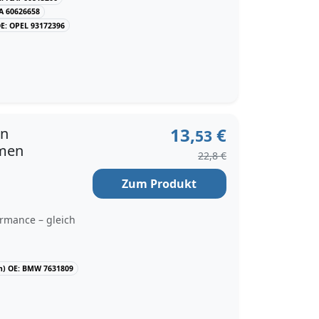
A 60626658
E: OPEL 93172396
13,
€
en
53
emen
22,8 €
Zum Produkt
rmance – gleich
) OE: BMW 7631809