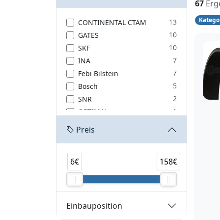
67
Erg
Katego
13
CONTINENTAL CTAM
10
GATES
10
SKF
7
INA
7
Febi Bilstein
5
Bosch
2
SNR
1
OPTIMAL
Preis
6€
158€
Einbauposition