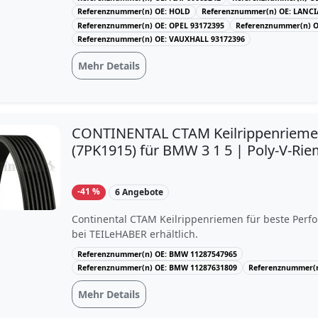
Referenznummer(n) OE: HOLD
Referenznummer(n) OE: LANCI
Referenznummer(n) OE: OPEL 93172395
Referenznummer(n) O
Referenznummer(n) OE: VAUXHALL 93172396
Mehr Details
CONTINENTAL CTAM Keilrippenriem
(7PK1915) für BMW 3 1 5 | Poly-V-Ri
-41 %
6 Angebote
Continental CTAM Keilrippenriemen für beste Perfo
bei TEILeHABER erhältlich.
Referenznummer(n) OE: BMW 11287547965
Referenznummer(n) OE: BMW 11287631809
Referenznummer(n
Mehr Details