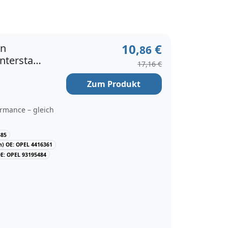
10,
€
en
86
nterstar
17,16 €
Zum Produkt
rmance – gleich
485
) OE: OPEL 4416361
E: OPEL 93195484