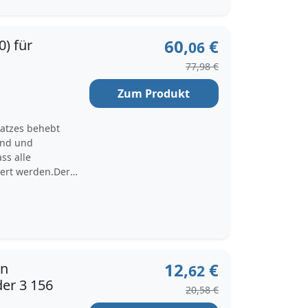
60,
€
0) für
06
77,98 €
Zum Produkt
satzes behebt
end und
ss alle
uert werden.Der
änge von 1103 mm
nter anderem
ing, BMW 1
enriemensatz INA
12,
€
en
62
er 3 156
20,58 €