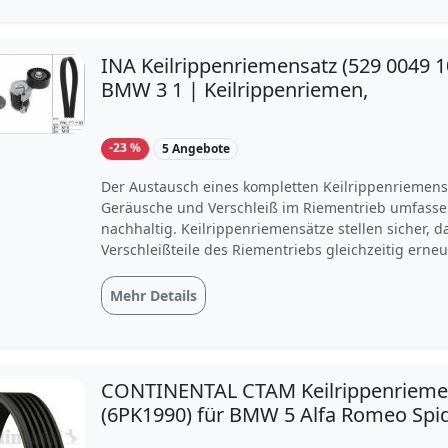
INA Keilrippenriemensatz (529 0049 1
BMW 3 1 | Keilrippenriemen,
-23 %
5 Angebote
Der Austausch eines kompletten Keilrippenriemen
Geräusche und Verschleiß im Riementrieb umfass
nachhaltig. Keilrippenriemensätze stellen sicher, da
Verschleißteile des Riementriebs gleichzeitig erne
Keilrippenriemensatz INA 529 0049 10 hat eine L
und eine Rippenanzahl von 7. Dieses Produkt ist u
Mehr Details
kompatibel mit BMW 3 Coupe, BMW 3, BMW 3 Tour
Cabriolet und BMW 3 Cabriolet. Jetzt den Keilripp
529 0049 10 bei Motointegrator kaufen.
CONTINENTAL CTAM Keilrippenriem
(6PK1990) für BMW 5 Alfa Romeo Spid