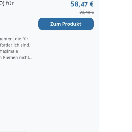
58,
€
0) für
47
73,49 €
Zum Produkt
enten, die für
orderlich sind.
 maximale
n Riemen nicht
 529 0043 10 hat
 anderem
BMW 1 Coupe,
ippenriemensatz