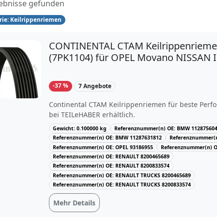
ebnisse gefunden
rie: Keilrippenriemen
CONTINENTAL CTAM Keilrippenriem
(7PK1104) für OPEL Movano NISSAN I
BMW
-37 %
7 Angebote
Continental CTAM Keilrippenriemen für beste Perfo
bei TEILeHABER erhältlich.
Gewicht: 0.100000 kg
Referenznummer(n) OE: BMW 11287560
Referenznummer(n) OE: BMW 11287631812
Referenznummer(n
Referenznummer(n) OE: OPEL 93186955
Referenznummer(n) O
Referenznummer(n) OE: RENAULT 8200465689
Referenznummer(n) OE: RENAULT 8200833574
Referenznummer(n) OE: RENAULT TRUCKS 8200465689
Referenznummer(n) OE: RENAULT TRUCKS 8200833574
Mehr Details