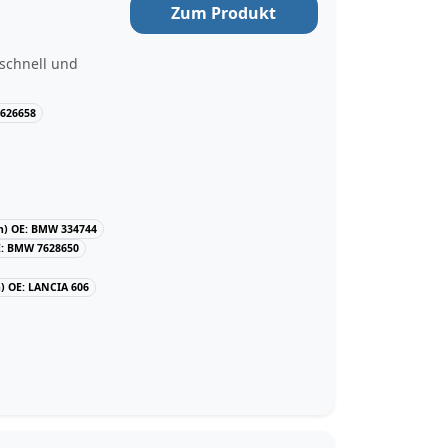
Zum Produkt
 schnell und
626658
) OE: BMW 334744
: BMW 7628650
 OE: LANCIA 606