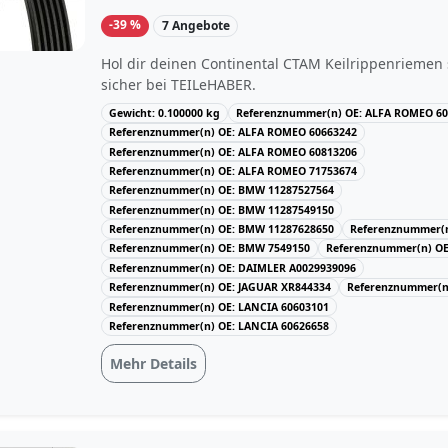
-39 %
7 Angebote
Hol dir deinen Continental CTAM Keilrippenriemen
sicher bei TEILeHABER.
Gewicht: 0.100000 kg
Referenznummer(n) OE: ALFA ROMEO 60
Referenznummer(n) OE: ALFA ROMEO 60663242
Referenznummer(n) OE: ALFA ROMEO 60813206
Referenznummer(n) OE: ALFA ROMEO 71753674
Referenznummer(n) OE: BMW 11287527564
Referenznummer(n) OE: BMW 11287549150
Referenznummer(n) OE: BMW 11287628650
Referenznummer(n
Referenznummer(n) OE: BMW 7549150
Referenznummer(n) OE
Referenznummer(n) OE: DAIMLER A0029939096
Referenznummer(n) OE: JAGUAR XR844334
Referenznummer(n)
Referenznummer(n) OE: LANCIA 60603101
Referenznummer(n) OE: LANCIA 60626658
Mehr Details