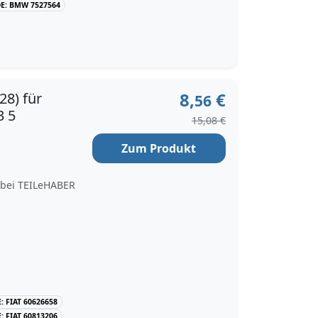
E: BMW 7527564
8,
€
28) für
56
3 5
15,08 €
Zum Produkt
t bei TEILeHABER
 FIAT 60626658
 FIAT 60813206