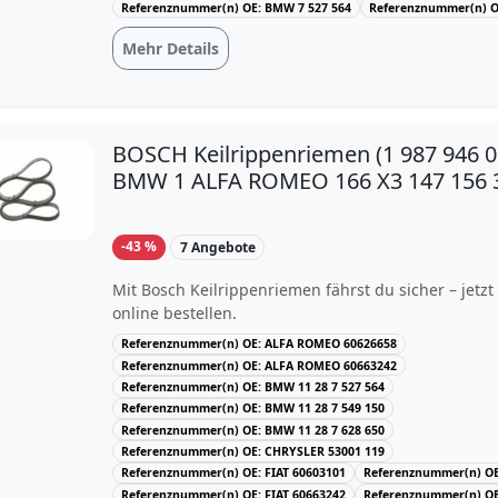
Referenznummer(n) OE: BMW 7 527 564
Referenznummer(n) O
Mehr Details
BOSCH Keilrippenriemen (1 987 946 0
BMW 1 ALFA ROMEO 166 X3 147 156 
-43 %
7 Angebote
Mit Bosch Keilrippenriemen fährst du sicher – jetz
online bestellen.
Referenznummer(n) OE: ALFA ROMEO 60626658
Referenznummer(n) OE: ALFA ROMEO 60663242
Referenznummer(n) OE: BMW 11 28 7 527 564
Referenznummer(n) OE: BMW 11 28 7 549 150
Referenznummer(n) OE: BMW 11 28 7 628 650
Referenznummer(n) OE: CHRYSLER 53001 119
Referenznummer(n) OE: FIAT 60603101
Referenznummer(n) OE:
Referenznummer(n) OE: FIAT 60663242
Referenznummer(n) OE: