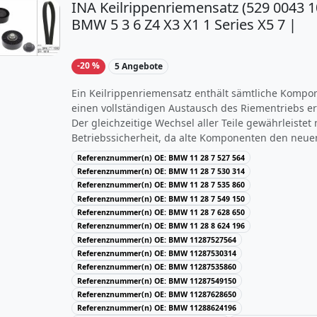
INA Keilrippenriemensatz (529 0043 1
BMW 5 3 6 Z4 X3 X1 1 Series X5 7 |
-20 %
5 Angebote
Ein Keilrippenriemensatz enthält sämtliche Kompon
einen vollständigen Austausch des Riementriebs erf
Der gleichzeitige Wechsel aller Teile gewährleistet
Betriebssicherheit, da alte Komponenten den neue
beschädigen können.Der Keilrippenriemensatz INA
Referenznummer(n) OE: BMW 11 28 7 527 564
eine Rippenanzahl von 6. Dieses Produkt ist unter
Referenznummer(n) OE: BMW 11 28 7 530 314
kompatibel mit BMW Z4 Coupe, BMW 3 Cabriolet, 
Referenznummer(n) OE: BMW 11 28 7 535 860
BMW 3 Touring und BMW X1. Kaufen Sie den Keilr
Referenznummer(n) OE: BMW 11 28 7 549 150
INA 529 0043 10 direkt bei Motointegrator.
Referenznummer(n) OE: BMW 11 28 7 628 650
Referenznummer(n) OE: BMW 11 28 8 624 196
Referenznummer(n) OE: BMW 11287527564
Referenznummer(n) OE: BMW 11287530314
Referenznummer(n) OE: BMW 11287535860
Referenznummer(n) OE: BMW 11287549150
Referenznummer(n) OE: BMW 11287628650
Referenznummer(n) OE: BMW 11288624196