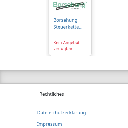
Borsehung
Steuerkette
B1C021 für
BMW
Kein Angebot
11317797897
verfügbar
11318570649
11318506650
Rechtliches
Datenschutzerklärung
Impressum