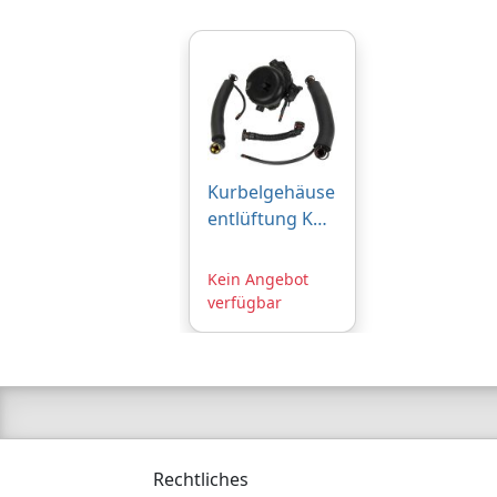
Kurbelgehäuse
entlüftung KGE
Ölabscheider
BMW N52
Kein Angebot
Motor E81 E90
verfügbar
E60 E65 bis
10.05
Rechtliches