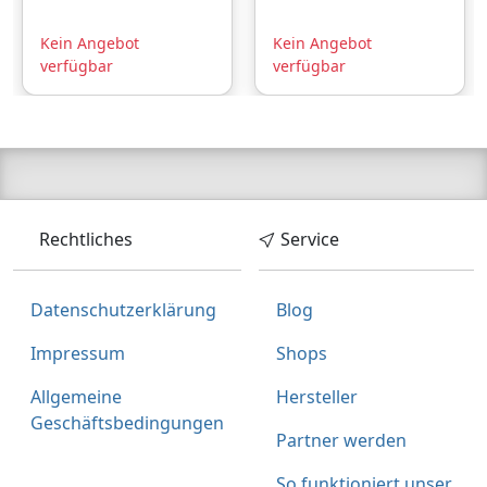
Innen griff E91 Auto
Innen griff E91 Auto
Türgriff Tür Innen
Türgriff Tür Innen
Kein Angebot
Kein Angebot
armlehne bmw
armlehne bmw
verfügbar
verfügbar
Zubehör
Zubehör
Rechtliches
Service
Datenschutzerklärung
Blog
Impressum
Shops
Allgemeine
Hersteller
Geschäftsbedingungen
Partner werden
So funktioniert unser