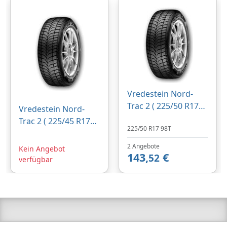
Vredestein Nord-
Trac 2 ( 225/50 R17
Vredestein Nord-
98T XL, Nordic
Trac 2 ( 225/45 R17
225/50 R17 98T
compound )
94T XL, Nordic
compound )
2 Angebote
Kein Angebot
143,
€
52
verfügbar