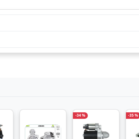
nd durch
Bezahlarten
-34 %
-35 %