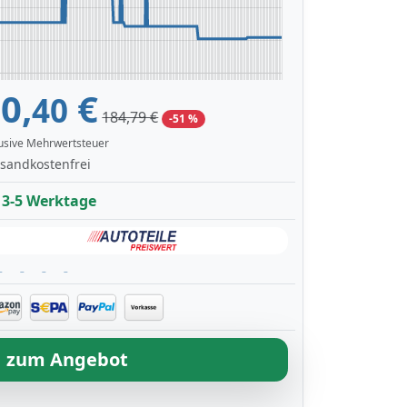
0,
€
40
184,79 €
-51 %
lusive Mehrwertsteuer
sandkostenfrei
3-5 Werktage
zum Angebot