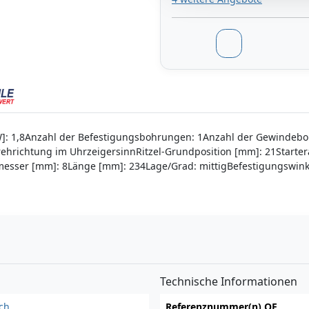
[kW]: 1,8Anzahl der Befestigungsbohrungen: 1Anzahl der Gewinde
ehrichtung im UhrzeigersinnRitzel-Grundposition [mm]: 21Start
ser [mm]: 8Länge [mm]: 234Lage/Grad: mittigBefestigungswinke
n
Technische Informationen
ch
Referenznummer(n) OE