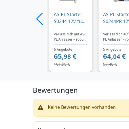
AS-PL Starter
AS-PL Start
S0244 12V für
S0244PR 12
BMW
für BMW
Verlass dich auf AS-
Verlass dich auf
12417524843
1241752484
PL Anlasser – robust
PL Anlasser – r
12412344246
1241752623
und langlebig.
und langlebig.
12417526239
1241234424
6 Angebote
5 Angebote
Bequem & einfach
Bequem & einfa
65,
€
64,
€
bei TEILeHABER.de
98
bei TEILeHABER
04
kaufen.
kaufen.
101,99 €
97,48 €
Bewertungen
Keine Bewertungen vorhanden