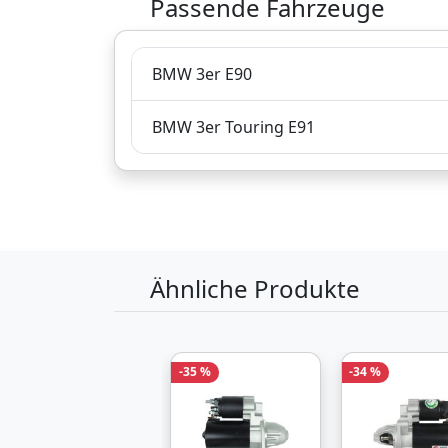
184,
€
Passende Fahrzeuge
Verkauf und Versa
79
inklusive Mehrwertsteuer
BMW 3er E90
Versandkostenfrei
BMW 3er Touring E91
Produktinformationen des Anbieters
Ähnliche Produkte
-35 %
-34 %