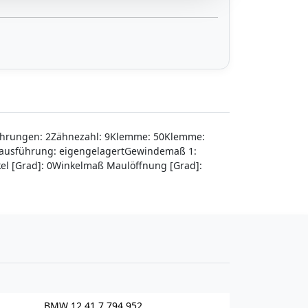
bohrungen: 2Zähnezahl: 9Klemme: 50Klemme:
erausführung: eigengelagertGewindemaß 1:
l [Grad]: 0Winkelmaß Maulöffnung [Grad]:
BMW 12 41 7 794 952