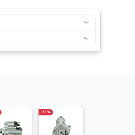
Zum Angebot
-32 %
-16 %