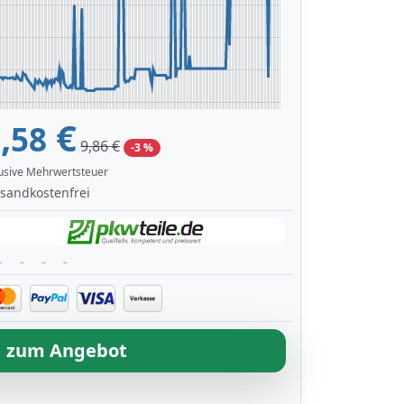
,
€
58
9,86 €
-3 %
lusive Mehrwertsteuer
sandkostenfrei
zum Angebot