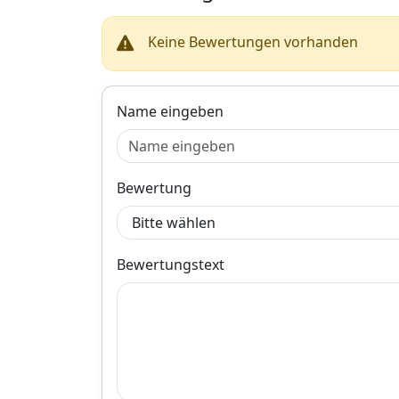
Rückholfedern 
Nachstellmecha
Keine Bewertungen vorhanden
men.Der
Zubehörsatz,
Feststellbrems
n TRW SFK335 is
das Bremssyst
Name eingeben
ATE ausgelegt 
hat einen
Durchmesser v
160,0 mm. Dies
Produkt ist unte
Bewertung
anderem kompat
mit Fahrzeugen
Mercedes-Benz
SPRINTER 4-t
Bewertungstext
Kasten, BMW 1 
BMW 1 Coupe,
4 Gran Coupe u
BMW 4 Cabriole
Bestellen Sie d
Zubehörsatz,
Feststellbrems
n TRW SFK335 b
Motointegrator.