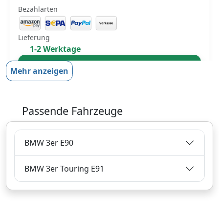
Bezahlarten
Lieferung
1-2 Werktage
Zum Angebot
Mehr anzeigen
Produktinformationen des Anbieters
Passende Fahrzeuge
115,
€
72
BMW 3er E90
inklusive Mehrwertsteuer
Versandkostenfrei
BMW 3er Touring E91
Verkauf und Versand durch