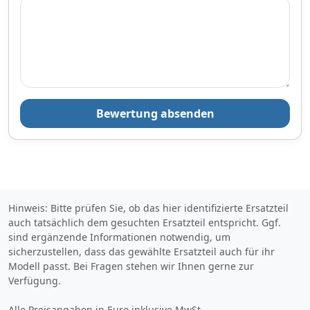
Zum Angebot
Produktinformationen des Anbieters
Bewertung absenden
124,
€
99
inklusive Mehrwertsteuer
Versandkostenfrei
Verkauf und Versand durch
Hinweis: Bitte prüfen Sie, ob das hier identifizierte Ersatzteil
auch tatsächlich dem gesuchten Ersatzteil entspricht. Ggf.
sind ergänzende Informationen notwendig, um
sicherzustellen, dass das gewählte Ersatzteil auch für ihr
Bezahlarten
Modell passt. Bei Fragen stehen wir Ihnen gerne zur
Verfügung.
Lieferung
Alle Preisangaben in Euro inklusive MwSt.