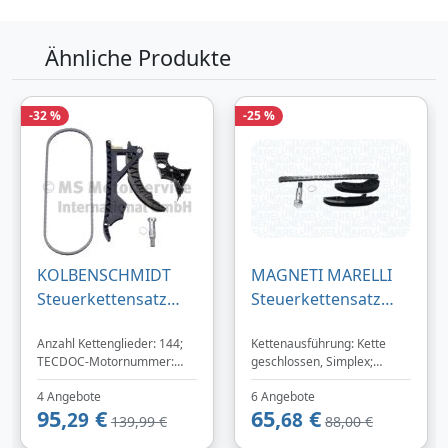
Bezahlarten
Ähnliche Produkte
Zum Angebot
-32 %
-25 %
Produktinformationen des Anbieters
121,
€
04
inklusive Mehrwertsteuer
KOLBENSCHMIDT
MAGNETI MARELLI
Versandkostenfrei
Steuerkettensatz
Steuerkettensatz
Verkauf und Versand durch
400450500005 für
341500000590 ohne
Anzahl Kettenglieder: 144;
Kettenausführung: Kette
BMW 11318618317
Ölpumpenkette für
TECDOC-Motornummer:
geschlossen, Simplex;
11317631972
BMW 11317797901
18945, 20584, 18168,
Ergänzungsartikel /
7516093
11318586699
4 Angebote
6 Angebote
27479, 34117, 20844, 27476
Ergänzende Info: ohne
95,
€
65,
€
29
Ölpumpenkette;
68
Bezahlarten
11317797899
139,99 €
88,00 €
Ergänzungsartikel /