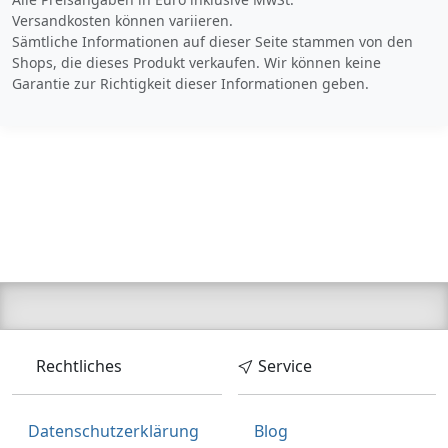
3-5 Werktage
Versandkosten können variieren.
Zum Angebot
Sämtliche Informationen auf dieser Seite stammen von den
Shops, die dieses Produkt verkaufen. Wir können keine
Garantie zur Richtigkeit dieser Informationen geben.
Produktinformationen des Anbieters
130,
€
50
inklusive Mehrwertsteuer
Versandkostenfrei
Verkauf und Versand durch
Rechtliches
Service
Bezahlarten
Lieferung
Datenschutzerklärung
Blog