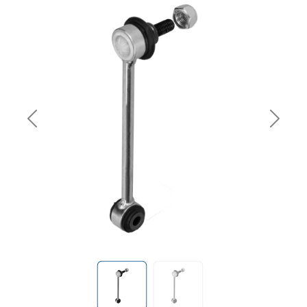
Previous
Next