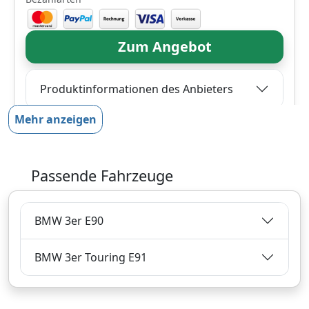
Zum Angebot
Produktinformationen des Anbieters
Mehr anzeigen
30,
€
99
inklusive Mehrwertsteuer
Passende Fahrzeuge
Versandkostenfrei
Verkauf und Versand durch
BMW 3er E90
BMW 3er Touring E91
Bezahlarten