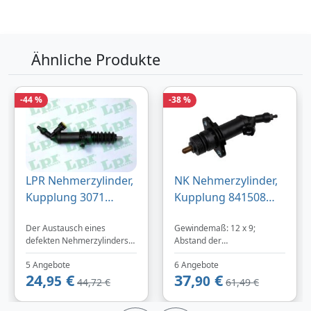
Lieferung
3-5 Werktage
Zum Angebot
Ähnliche Produkte
Produktinformationen des Anbieters
-44 %
-38 %
32,
€
39
inklusive Mehrwertsteuer
LPR Nehmerzylinder,
NK Nehmerzylinder,
Versandkostenfrei
Kupplung 3071
Kupplung 841508
Verkauf und Versand durch
22,2mm für BMW
Ø22,2mm 22,2mm
Der Austausch eines
Gewindemaß: 12 x 9;
6785964
für BMW
defekten Nehmerzylinders
Abstand der
21526775872
21526756456
behebt Flüssigkeitsverlust
Befestigungsbohrungen
21526785964
21526785964
5 Angebote
6 Angebote
am Getriebe und beseitigt
[mm]: 60; Material:
Bezahlarten
24,
€
37,
€
ein schwammiges
95
Kunststoff;
90
21526775872
44,72 €
61,49 €
Kupplungspedalgefühl. Der
Herstellereinschränkung:
Nehmerzylinder empfängt
FTE; Durchmesser: 22,2;