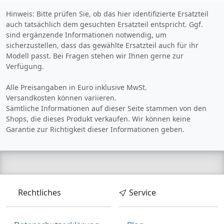
macht. Mit der
Hinweis: Bitte prüfen Sie, ob das hier identifizierte Ersatzteil
Artikelnummer BM-3-92-
auch tatsächlich dem gesuchten Ersatzteil entspricht. Ggf.
MPACK-CAP1-G und der
GTIN 4251937816820 ist
sind ergänzende Informationen notwendig, um
dieser Heckspoiler ein Must-
sicherzustellen, dass das gewählte Ersatzteil auch für ihr
Have für jeden Besitzer
Modell passt. Bei Fragen stehen wir Ihnen gerne zur
eines BMW 3er M-Paket
Verfügung.
Coupe E92 , der Wert auf
Qualität und Design legt.
Alle Preisangaben in Euro inklusive MwSt.
Versandkosten können variieren.
Sämtliche Informationen auf dieser Seite stammen von den
Shops, die dieses Produkt verkaufen. Wir können keine
Garantie zur Richtigkeit dieser Informationen geben.
Rechtliches
Service