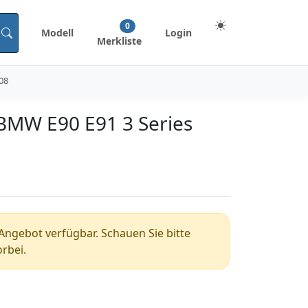
0
Modell
Login
Merkliste
008
r BMW E90 E91 3 Series
n Angebot verfügbar. Schauen Sie bitte
rbei.