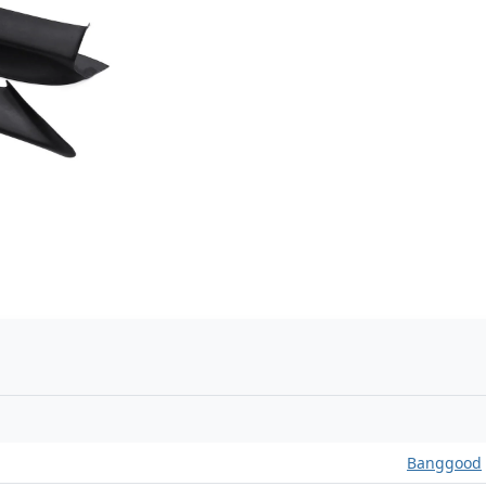
n
Banggood