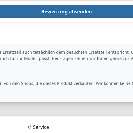
unlackiert
geliefert.Der
Bewertung absenden
teht
Heckspoiler besteht
em
aus hochwertigem
as
ABS Material. Das
Bauteil muss noch
geschliffen und
n!
grundiert werden!
den
(So wie das bei den
meisten Anbauteilen
erte Ersatzteil auch tatsächlich dem gesuchten Ersatzteil entsprich
Bitte
auch üblich ist!) Bitte
 auch für ihr Modell passt. Bei Fragen stehen wir Ihnen gerne zur 
lassen Sie den
Spoiler in einer
Fachwerstatt /
Lackierei
professionel
 von den Shops, die dieses Produkt verkaufen. Wir können keine G
und
lackieren.Aufgrund
der grossen
r
Farbvielfalt, Alter
euge
mancher Fahrzeuge
und
er
unterschiedlicher
n
Lackierverfahren
her
empfiehlt es sicher
Service
immer