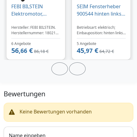
FEBI BILSTEIN
SEIM Fensterheber
Elektromotor,
900544 hinten links
Fensterheber 180217
ohne Elektromotor
Hersteller: FEBI BILSTEIN.
Betriebsart: elektrisch;
vorne rechts für
für BMW 7140589
Herstellernummer: 180217.
Einbauposition: hinten links;
BMW 67626927028
51357140589
Index: FE180217.
Ergänzungsartikel /
67626927030
6 Angebote
5 Angebote
Ergänzende Info: ohne
56,
€
45,
€
66
Elektromotor; Türenanzahl:
97
86,18 €
64,72 €
4/5
Bewertungen
Keine Bewertungen vorhanden
Name eingeben