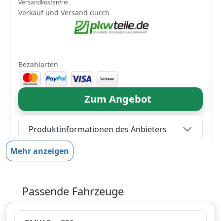
Versandkostenfrei
Verkauf und Versand durch
Bezahlarten
Zum Angebot
Produktinformationen des Anbieters
Mehr anzeigen
9,
€
96
inklusive Mehrwertsteuer
Passende Fahrzeuge
Versandkostenfrei
Verkauf und Versand durch