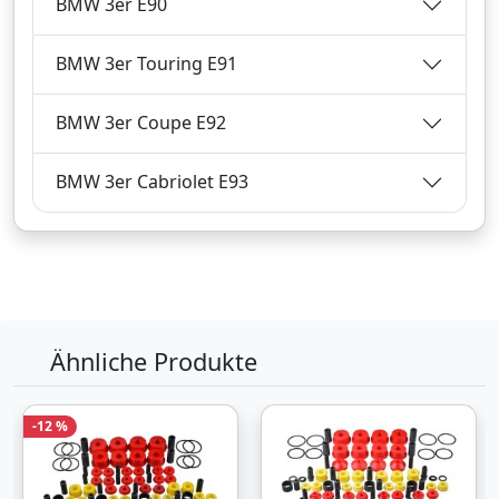
BMW 3er E90
BMW 3er Touring E91
Bezahlarten
BMW 3er Coupe E92
Zum Angebot
BMW 3er Cabriolet E93
Produktinformationen des Anbieters
10,
€
45
Ähnliche Produkte
inklusive Mehrwertsteuer
Versandkostenfrei
Verkauf und Versand durch
-12 %