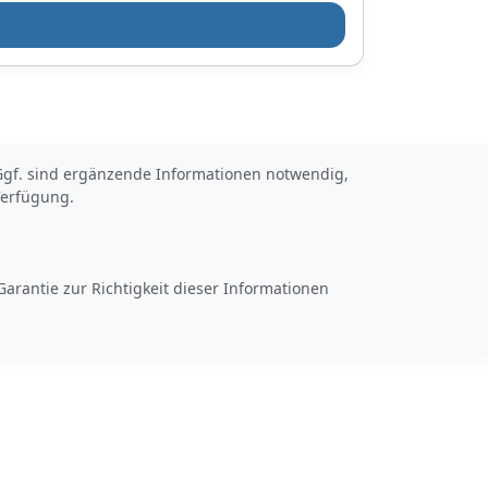
0005/AJN,0005/AXC,
0005/ADK,0005/AXH
,0005/AAT,0005/ALK,
0005/754,0005/831,
0005/ALD,0005/AEO
,0005/622,0005/648,
0005/628,0005/ABX,
0005/AWD,0005/877
,0005/AJN,0005/741,
t. Ggf. sind ergänzende Informationen notwendig,
0005/ARY,0005/736,
Verfügung.
0005/755,0005/767,
0005/AEH,0005/721,
0005/ALN,0005/ADN
,0005/ALG,0005/743
arantie zur Richtigkeit dieser Informationen
,0005/735,0005/AMF
,0005/ALL,0005/820,
0005/716,0005/ARK,
0005/653,0005/730,
0005/AEW,0005/AVZ
,0005/ARH,0005/642
,0005/AEJ,0005/728,
0005/727,0005/ADX,
0005/ALE,0005/819,
0005/AWF,0005/AW
E Verfügbarkeit: