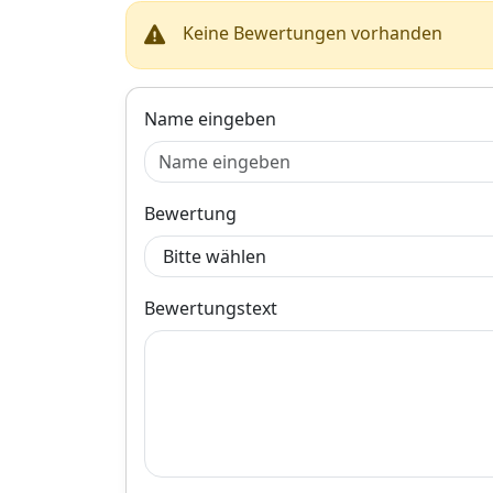
e Ölwannendichtung
ZF 6HP19Z / 6HP21,
Keine Bewertungen vorhanden
ELRING 584.140 hat
ZF 6HP19, ZF 6
die
/ 6HP21, ZF
Herstellernummer
6HP19/21, ZF 6
584.140 und den
/ ZF 6HP19Z, ZF
Index EL584140.
6HP19 / 6HP19Z, ZF
Name eingeben
Dieses Ersatzteil ist
6HP19 / 6HP21, ZF
unter anderem
6HP21 / 6HP19,
kompatibel mit BMW
6HP19Z / 6HP19
3 Gran Turismo,
6HP19 / 6HP19Z, ZF
BMW 3 Touring,
6HP19Z, ZF 6HP
Bewertung
BMW 4 Coupe, BMW
6HP21, ZF 6HP1
5 Gran Turismo und
6HP21, ZF 6HP1
BMW 6 Gran Coupe.
6HP21, ZF 6HP19
Holen Sie sich jetzt
6HP21, ZF 6HP1
Bewertungstext
die
6HP21, ZF 6HP
Ölwannendichtung
/ZF 6HP21, 6HP1
ELRING 584.140 bei
6HP21, ZF 6HP1
Motointegrator.
ZF 6HP21, 6HP1
Herstellereinsc
kung: Bosch; nic
für Modelljahr: