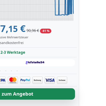
7,
€
15
90,96 €
-81 %
lusive Mehrwertsteuer
sandkostenfrei
2-3 Werktage
zum Angebot