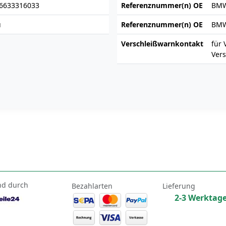
6633316033
Referenznummer(n) OE
BMW
u
Referenznummer(n) OE
BMW
Verschleißwarnkontakt
für 
Ver
nd durch
Bezahlarten
Lieferung
2-3 Werktag