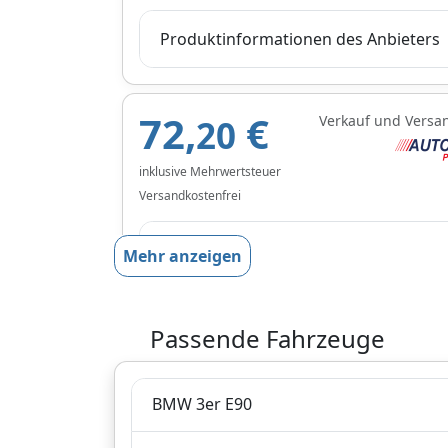
Produktinformationen des Anbieters
72,
€
Verkauf und Versa
20
inklusive Mehrwertsteuer
Versandkostenfrei
Produktinformationen des Anbieters
Mehr anzeigen
79,
€
Passende Fahrzeuge
Verkauf und Versa
58
inklusive Mehrwertsteuer
BMW 3er E90
Versandkostenfrei