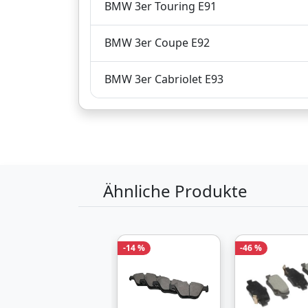
BMW 3er Touring E91
Produktinformationen des Anbieters
BMW 3er Coupe E92
79,
€
Verkauf und Versa
72
BMW 3er Cabriolet E93
inklusive Mehrwertsteuer
Versandkostenfrei
Produktinformationen des Anbieters
Ähnliche Produkte
79,
€
Verkauf und Versa
99
inklusive Mehrwertsteuer
-14 %
-46 %
Versandkostenfrei
Produktinformationen des Anbieters