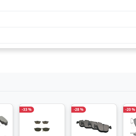
nd durch
Bezahlarten
nd durch
Bezahlarten
Lieferung
3-5 Werktag
-33 %
-28 %
-20 %