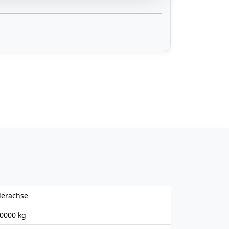
derachse
00000 kg