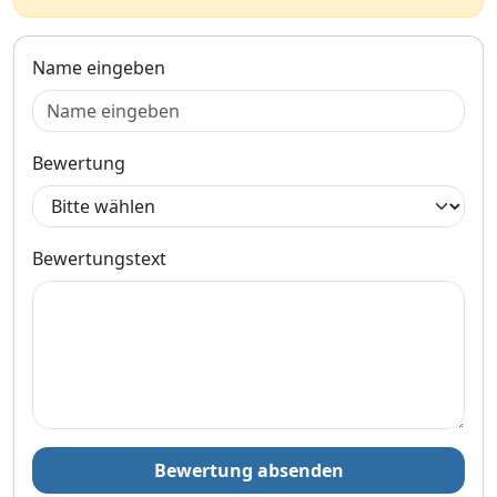
Bezahlarten
Name eingeben
Lieferung
3-5 Werktage
Zum Angebot
Bewertung
Produktinformationen des Anbieters
Bewertungstext
12,
€
74
inklusive Mehrwertsteuer
Versandkostenfrei
Verkauf und Versand durch
Bewertung absenden