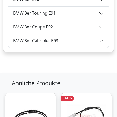
Verkauf und Versand durch
BMW 3er Touring E91
BMW 3er Coupe E92
Bezahlarten
BMW 3er Cabriolet E93
Zum Angebot
Produktinformationen des Anbieters
Ähnliche Produkte
11,
€
98
inklusive Mehrwertsteuer
-14 %
Versandkostenfrei
Verkauf und Versand durch