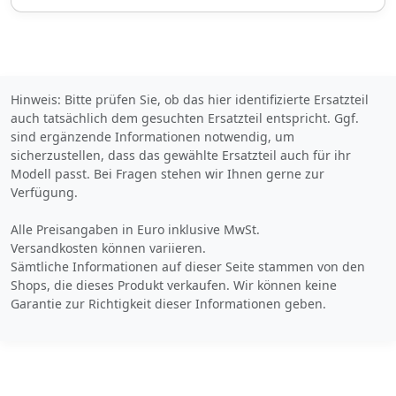
Bezahlarten
Lieferung
2-3 Werktage
Hinweis: Bitte prüfen Sie, ob das hier identifizierte Ersatzteil
auch tatsächlich dem gesuchten Ersatzteil entspricht. Ggf.
Zum Angebot
sind ergänzende Informationen notwendig, um
sicherzustellen, dass das gewählte Ersatzteil auch für ihr
Modell passt. Bei Fragen stehen wir Ihnen gerne zur
Produktinformationen des Anbieters
Verfügung.
Alle Preisangaben in Euro inklusive MwSt.
Versandkosten können variieren.
13,
€
54
Sämtliche Informationen auf dieser Seite stammen von den
Shops, die dieses Produkt verkaufen. Wir können keine
inklusive Mehrwertsteuer
Garantie zur Richtigkeit dieser Informationen geben.
zuzüglich 3,
€ Versandkosten
90
Verkauf und Versand durch