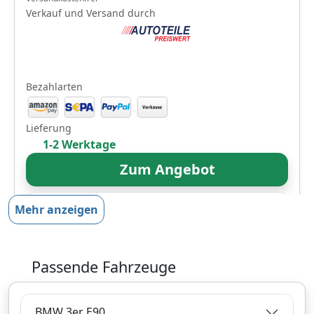
Verkauf und Versand durch
Bezahlarten
Lieferung
1-2 Werktage
Zum Angebot
Mehr anzeigen
Produktinformationen des Anbieters
Passende Fahrzeuge
11,
€
96
inklusive Mehrwertsteuer
BMW 3er E90
Versandkostenfrei