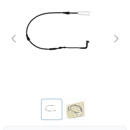
Previous
Next