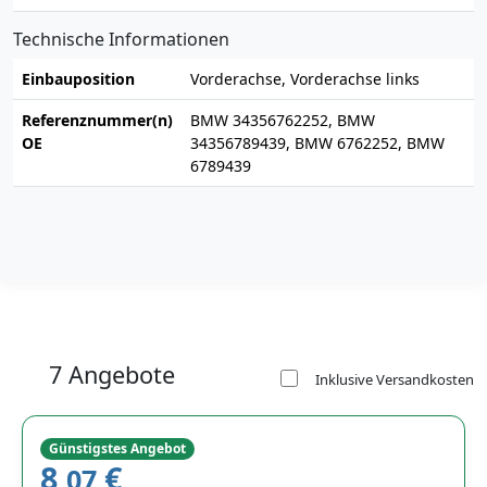
Technische Informationen
Einbauposition
Vorderachse, Vorderachse links
Referenznummer(n)
BMW 34356762252, BMW
OE
34356789439, BMW 6762252, BMW
6789439
7 Angebote
Inklusive Versandkosten
Günstigstes Angebot
8,
€
07