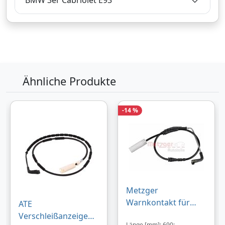
BMW 3er Cabriolet E93
Bezahlarten
Zum Angebot
Produktinformationen des Anbieters
Ähnliche Produkte
-14 %
11,
€
49
inklusive Mehrwertsteuer
Versandkostenfrei
Verkauf und Versand durch
Metzger
Warnkontakt für
ATE
Bezahlarten
Bremsbeläge vorne
Verschleißanzeige
Länge [mm]: 690;