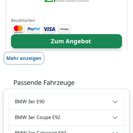
Bezahlarten
Zum Angebot
Mehr anzeigen
Produktinformationen des Anbieters
Passende Fahrzeuge
11,
€
24
inklusive Mehrwertsteuer
BMW 3er E90
Versandkostenfrei
Verkauf und Versand durch
BMW 3er Coupe E92