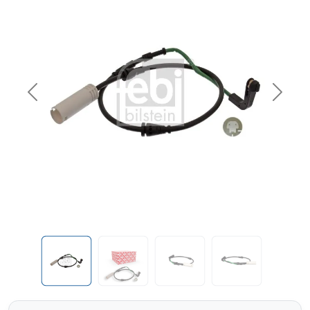
Previous
Next