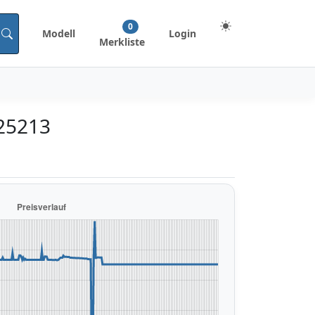
0
Modell
Login
Merkliste
 25213