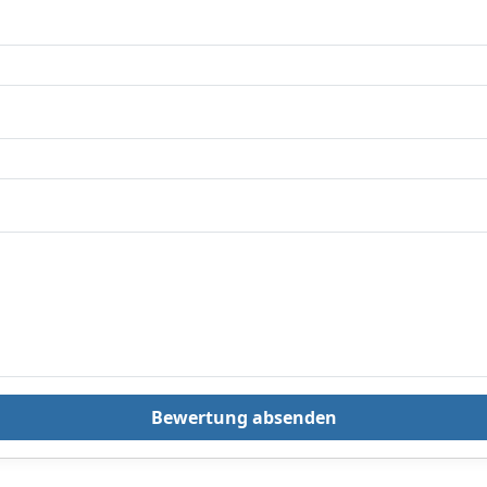
01/2007, 09/2006;
Scha
TECDOC-
Gan
Motornummer:
Halb
26908, 32534;
Scha
Motorcode: N26 B20
Gang
A, B46B20B
10/2
Nutzl
erhö
Bewertung absenden