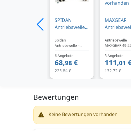
SPIDAN
MAXGEAR
Antriebswelle /
Antriebswel
Achswelle
hinten rech
Spidan
Antriebswelle
Links für BMW
für BMW
Antriebswelle –
MAXGEAR 49-22
3 1
3321756178
perfekt für dein
Preis: 111.01 EU
49-2279
6 Angebote
3 Angebote
Fahrzeug
Spare Geld - bes
68,
€
111,
abgestimmt. Jetzt
98
bei Trodo! Siche
01
bei TEILeHABER.de.
und schnelle
225,84 €
132,72 €
Lieferung mit D
DPD. Kompatibe
mit: BMW [3
Convertible, 3
Touring].
Bewertungen
Keine Bewertungen vorhanden