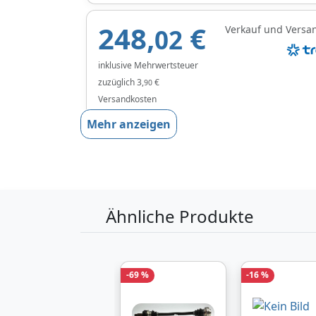
248,
€
Verkauf und Versa
02
inklusive Mehrwertsteuer
zuzüglich 3,
€
90
Versandkosten
Mehr anzeigen
Produktinformationen des Anbieters
Ähnliche Produkte
-69 %
-16 %