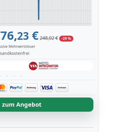
76,
€
23
248,02 €
-29 %
lusive Mehrwertsteuer
sandkostenfrei
zum Angebot