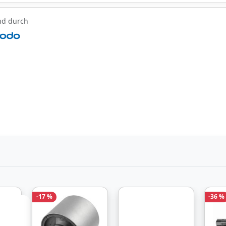
nd durch
-17 %
-36 %