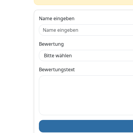
(Ermittlung des max.
Freiwinkels): 5
Gewicht [kg]: 14,520
Service Information
Name eingeben
beachten:. OE-
Nummern: BMW:
007567829,
007577479,
007637279,
Bewertung
21207567829,
21207577479,
21207637279,
7567829, 7577479,
Bewertungstext
7637279. Passend
für folgende
Modelle: BMW 1
(E81), BMW 1 (E87),
BMW 1 Cabriolet
(E88), BMW 1 Coupe
(E82), BMW 3 (E90),
BMW 3 Cabriolet
(E93), BMW 3 Coupe
(E92), BMW 3
Touring (E91), BMW
5 (E60), BMW 5