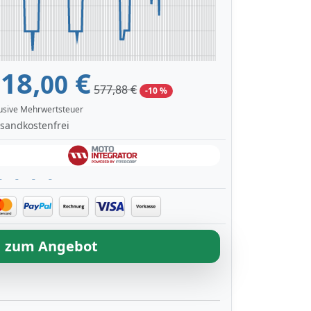
18,
€
00
577,88 €
-10 %
lusive Mehrwertsteuer
sandkostenfrei
zum Angebot