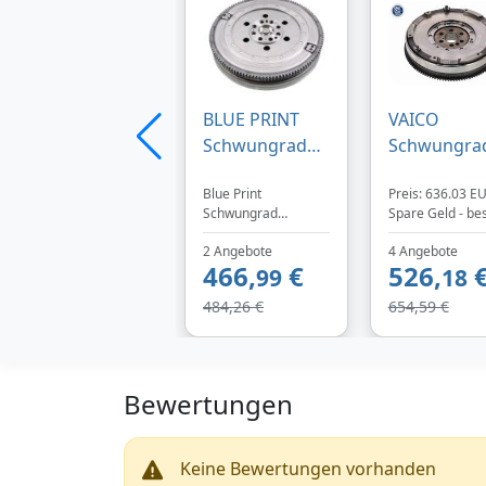
BLUE PRINT
VAICO
Schwungrad
Schwungra
ADB113505
V20-3037 für
Blue Print
Preis: 636.03 EU
330mm für
BMW 75410
Schwungrad
Spare Geld - bes
BMW 7637279
2120756087
(ADB113505) -
bei Trodo! Siche
7567829
7573046
2 Angebote
4 Angebote
Technische
und schnelle
466,
€
526,
Informationen:
99
Lieferung mit D
18
21207577479
Schwungrad Anzahl
DPD.
484,26 €
654,59 €
der
Befestigungsbohrun
gen: 8
Außendurchmesser
[mm]: 311,4 max.
Bewertungen
Kippspiel [mm]: 1,6
Max. Freiwinkel
[Grad]: 15 Anzahl
Keine Bewertungen vorhanden
der Zähne