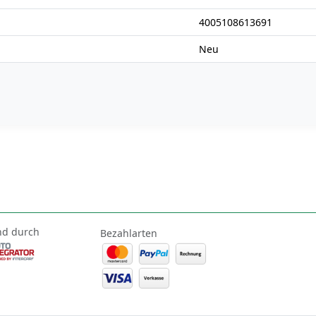
4005108613691
Neu
nd durch
Bezahlarten