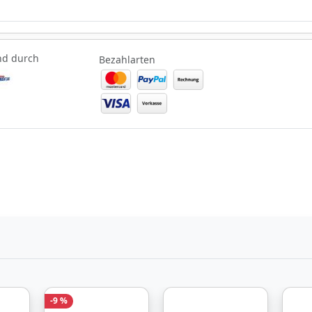
nd durch
Bezahlarten
nd durch
-9 %