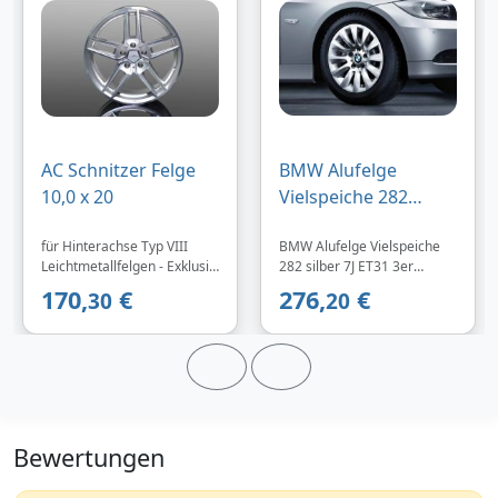
AC Schnitzer Felge
BMW Alufelge
10,0 x 20
Vielspeiche 282
silber 7J ET31 3er
für Hinterachse Typ VIII
BMW Alufelge Vielspeiche
E90/E91 Vorderach
Leichtmetallfelgen - Exklusiv
282 silber 7J ET31 3er
für BMW und MINI
E90/E91
170,
€
276,
€
30
20
Fahrzeuge entwickelt -
Vorderachse/Hinterachse
eingearbeiteter AC
Schnitzer Schriftzug -
offenes Design in BiColor
Silber, das einen direkten
Blick auf die Bremsen
gewährt Einzigartigkeit der
Typ VIII Leichtmetallfelgen -
Bewertungen
Engineered in Germany -
Gew...