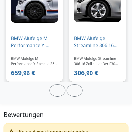
BMW Alufelge M
BMW Alufelge
Performance Y-
Streamline 306 16
Speiche 359 10J x 19
Zoll silber - 3er F30
BMW Alufelge M
BMW Alufelge Streamline
ET 25 Schwarz m
F31 E90 E91
Performance Y-Speiche 359
306 16 Zoll silber 3er F30
10J x 19 ET 25 Schwarz matt
F31 E90 E91 Bei diesem
659,
€
306,
€
96
90
Hinterachse 1er M E82 3er
Artikel handelt es sich um
M E90 E92 E93
eine einzelne Felge f&uuml;r
die Vorder- oder
Hinterachse (linke
Fahrzeugseite).
Bewertungen
Keine Bewertungen vorhanden