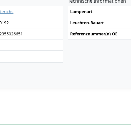
Technische Informationen
derichs
Lampenart
0192
Leuchten-Bauart
2355026651
Referenznummer(n) OE
u