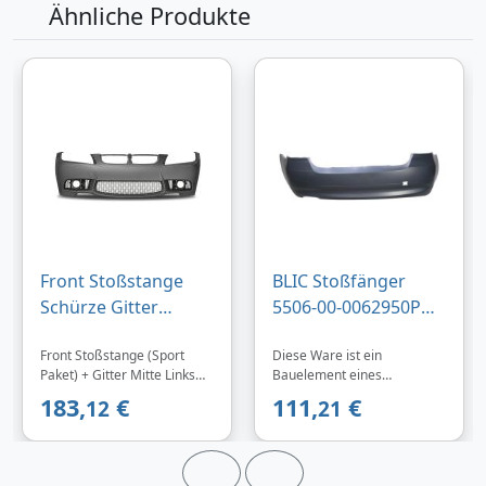
Ähnliche Produkte
Front Stoßstange
BLIC Stoßfänger
Schürze Gitter
5506-00-0062950P
Spoiler Sport E92
hinten für BMW
Front Stoßstange (Sport
Diese Ware ist ein
Look für BMW E90
51127141053
Paket) + Gitter Mitte Links
Bauelement eines
2005-2008
Rechts für Ihren BMW 3er
komplexen Erzeugnisses
183,
€
111,
€
12
21
E90 im E92 Look!Sportlich-
(Kraftfahrzeug) und dient als
dynamisches SET (siehe
Ersatz für Originalteile, die
Abbildung) aus
durch ein
lackierfähigem ABS
Gemeinschaftsgeschmacks