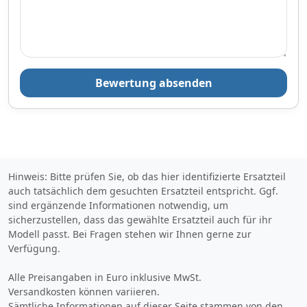
shinweiseSicherheitshinweis
Energie durch kontrollierte
für Verpackung:Es besteht
Verformung.Der hintere
Verletzungsgefahr an
Stoßfänger BLIC 5506-00-
scharfen Papierkanten,
0062950P ist für Sedan-
Kartonkanten oder
Fahrzeuge konzipiert, ohne
Folienkanten sowie spitzen
Lackierung ausgeführt und
Metallklammern.Verpackung
für die Hinterachse
Bewertung absenden
smaterial ist kein Spielzeug.
bestimmt. Dieses Ersatzteil
Erstickungsgefahr für Kinder
ist unter ande...
oder
Tiere.Sicherheitshinweis für
das Produkt:Der Artikel
könnte scharfkantig sein. Es
besteht
Hinweis: Bitte prüfen Sie, ob das hier identifizierte Ersatzteil
VerletzungsgefahrWir
auch tatsächlich dem gesuchten Ersatzteil entspricht. Ggf.
empfehlen die Montage
durch einen Kraftfahrzeug-
sind ergänzende Informationen notwendig, um
Fachbetrieb
sicherzustellen, dass das gewählte Ersatzteil auch für ihr
Modell passt. Bei Fragen stehen wir Ihnen gerne zur
Verfügung.
Alle Preisangaben in Euro inklusive MwSt.
Versandkosten können variieren.
Sämtliche Informationen auf dieser Seite stammen von den