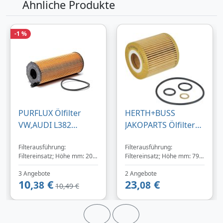
Ähnliche Produkte
-1 %
PURFLUX Ölfilter
HERTH+BUSS
VW,AUDI L382
JAKOPARTS Ölfilter
Motorölfilter,Filter
J1310845 72,5mm für
Filterausführung:
Filterausführung:
für Öl
BMW 7508969
Filtereinsatz; Höhe mm: 200;
Filtereinsatz; Höhe mm: 79;
11427501676
Außendurchmesser [mm]:
Außendurchmesser [mm]:
11427619319
3 Angebote
2 Angebote
76; Innendurchmesser
72,5; Innendurchmesser
10,
€
23,
€
[mm]: 29; Durchmesser 3
38
[mm]: 31,5; TECDOC-
08
10,49 €
[mm]: 29; Baujahr ab:
Motornummer: 18945
02/2004, 02/2005, 06/2005,
03/2006, 12/2006, 06/2009;
Fahrgestellnummer (VIN): --