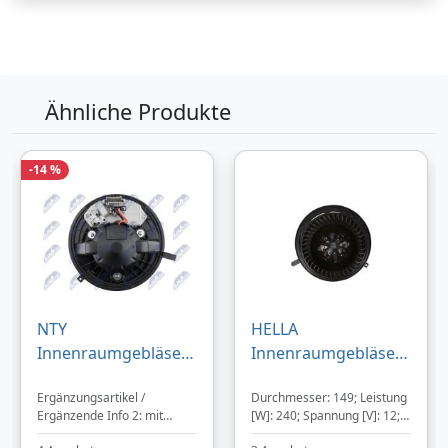
Ähnliche Produkte
-14 %
NTY
HELLA
Innenraumgebläse
Innenraumgebläse
EWN-BM-012 4-polig
8EW 366 400-521
Ergänzungsartikel /
Durchmesser: 149; Leistung
für BMW
Ø149mm 149mm für
Ergänzende Info 2: mit
[W]: 240; Spannung [V]: 12;
64116933663
BMW 64119144200
Widerstand; Anzahl der
Anzahl der Steckkontakte: 2;