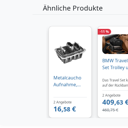
Ähnliche Produkte
-11 %
BMW Travel
Set Trolley 
Tragetasch
Metalcaucho
Das Travel Set 
Aufnahme,
auf der Rückban
nebeneinander
Wagenheber
2 Angebote
platziert oder
92612 für BMW
409,
gestapelt
63
2 Angebote
51717123311
transportiert w
16,
€
58
460,75 €
- eine bisher
51717237195
einzigartige
Transportmöglic
t. Das Travel Set