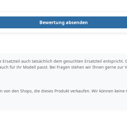
spitzen
Metallklammern.Ver
packungsmaterial ist
kein Spielzeug.
Bewertung absenden
Erstickungsgefahr
für Kinder oder
Tiere.Sicherheitshin
weis für das
Produkt:Der Artikel
könnte scharfkantig
sein. Es besteht
VerletzungsgefahrW
erte Ersatzteil auch tatsächlich dem gesuchten Ersatzteil entsprich
ir empfehlen die
 auch für ihr Modell passt. Bei Fragen stehen wir Ihnen gerne zur 
Montage durch
einen Kraftfahrzeug-
Fachbetrieb
 von den Shops, die dieses Produkt verkaufen. Wir können keine G