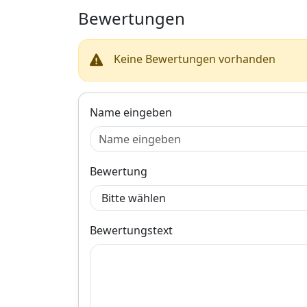
für weitere BM
Bewertungen
Modelle einsetz
– Das sportlich
elegante Travel 
Keine Bewertungen vorhanden
bietet auf der
Rückbank des
Fahrzeuges
zusätzliches Lad.
Name eingeben
Bewertung
Bewertungstext