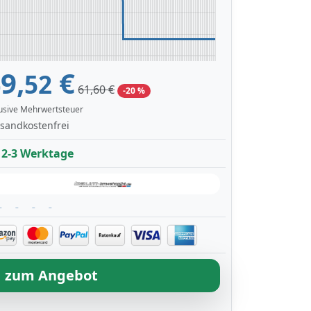
9,
€
52
61,60 €
-20 %
lusive Mehrwertsteuer
sandkostenfrei
2-3 Werktage
zum Angebot