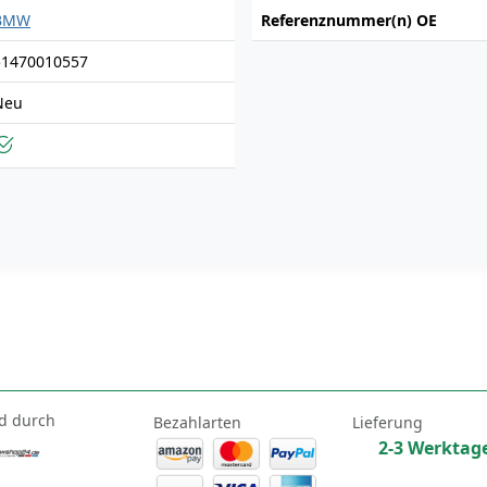
BMW
Referenznummer(n) OE
51470010557
Neu
d durch
Bezahlarten
Lieferung
2-3 Werktag