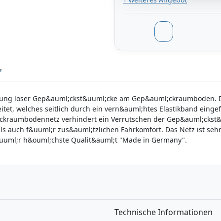
ung loser Gep&auml;ckst&uuml;cke am Gep&auml;ckraumboden. Da
itet, welches seitlich durch ein vern&auml;htes Elastikband eingef
raumbodennetz verhindert ein Verrutschen der Gep&auml;ckst&uu
 auch f&uuml;r zus&auml;tzlichen Fahrkomfort. Das Netz ist sehr
f&uuml;r h&ouml;chste Qualit&auml;t "Made in Germany".
n
Technische Informationen