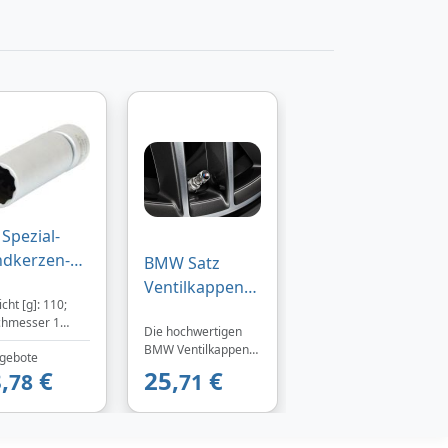
 Spezial-
dkerzen-
BMW Satz
cknuss für
Ventilkappen
cht [g]: 110;
w mit
M-Logo 4 Teilig
chmesser 1
lenk, 14mm
Die hochwertigen
: 19,0;
BMW Ventilkappen
s Tools
gebote
iebsseite
aus Aluminium
,
€
25,
€
il): Vierkant;
78
71
schützen RDC-
e
Aluminiumventile
iebsvierkant
effektiv vor Schmutz
(Zoll)]: 10
und Nässe.