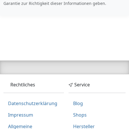
Garantie zur Richtigkeit dieser Informationen geben.
inklusive Mehrwertsteuer
Versandkostenfrei
Verkauf und Versand durch
Bezahlarten
Lieferung
3-5 Werktage
Zum Angebot
Rechtliches
Service
Produktinformationen des Anbieters
Datenschutzerklärung
Blog
Impressum
Shops
24,
€
34
Allgemeine
Hersteller