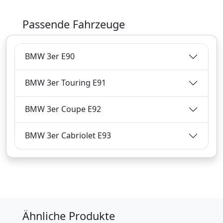
Passende Fahrzeuge
21,
€
93
inklusive Mehrwertsteuer
BMW 3er E90
Versandkostenfrei
Verkauf und Versand durch
BMW 3er Touring E91
BMW 3er Coupe E92
Bezahlarten
BMW 3er Cabriolet E93
Lieferung
2-3 Werktage
Zum Angebot
Produktinformationen des Anbieters
Ähnliche Produkte