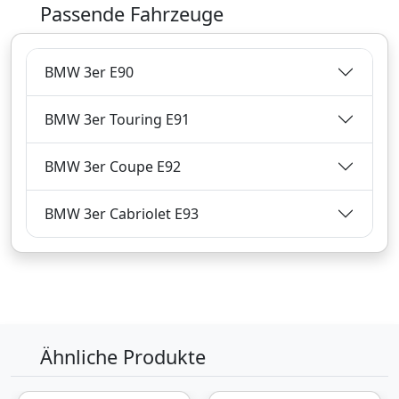
Passende Fahrzeuge
36,
€
38
BMW 3er E90
inklusive Mehrwertsteuer
Versandkostenfrei
BMW 3er Touring E91
Verkauf und Versand durch
BMW 3er Coupe E92
BMW 3er Cabriolet E93
Bezahlarten
Zum Angebot
Produktinformationen des Anbieters
Ähnliche Produkte