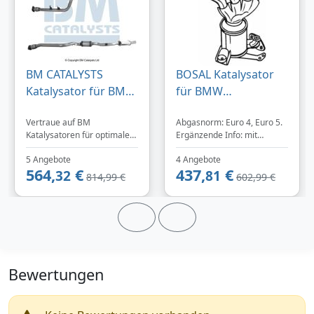
BM CATALYSTS
BOSAL Katalysator
Katalysator für BMW
für BMW
3
18407581067
Vertraue auf BM
Abgasnorm: Euro 4, Euro 5.
18407563670 090-
Katalysatoren für optimale
Ergänzende Info: mit
201
Leistung und Umweltschutz.
Anbauteilen. Hersteller:
5 Angebote
4 Angebote
Jetzt bei TEILeHABER.de.
BOSAL. Herstellernummer:
564,
€
437,
€
32
090201. Index: BOS090-201.
81
814,99 €
602,99 €
Bewertungen