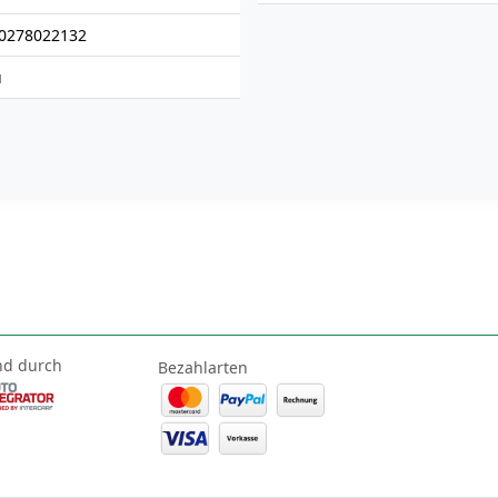
0278022132
u
nd durch
Bezahlarten