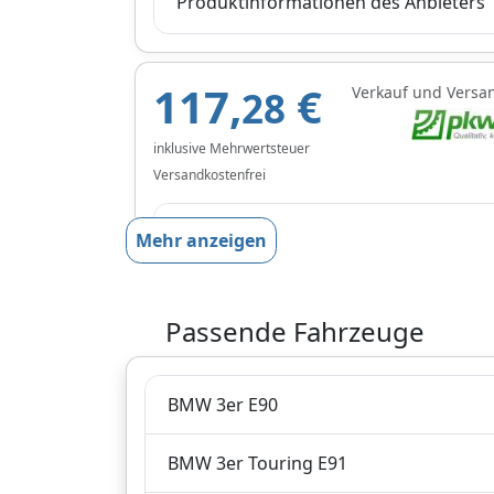
Produktinformationen des Anbieters
117,
€
Verkauf und Versa
28
inklusive Mehrwertsteuer
Versandkostenfrei
Produktinformationen des Anbieters
Mehr anzeigen
117,
€
Passende Fahrzeuge
Verkauf und Versa
99
inklusive Mehrwertsteuer
BMW 3er E90
Versandkostenfrei
BMW 3er Touring E91
Produktinformationen des Anbieters