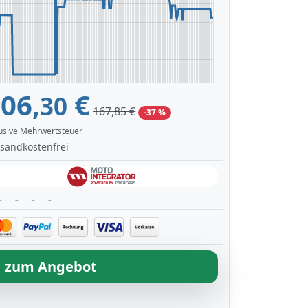
06,
€
30
167,85 €
-37 %
lusive Mehrwertsteuer
sandkostenfrei
zum Angebot