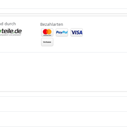
nd durch
Bezahlarten
nd durch
Bezahlarten
Lieferung
3-5 Werktag