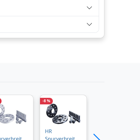
g in
Zum Angebot
7-9
-8 %
-6 %
Zum Angebot
HR
HR
rverbreiter
Spurverbreiter
Spurverbreiter