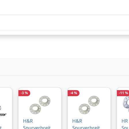
nd durch
Bezahlarten
Lieferung
Versandferti
2-3 Werktagen
nd durch
Bezahlarten
Lieferung
**Lieferzeit: 
Tage
-3 %
-4 %
-11 %
H&R
H&R
HR
ter
Spurverbreiter
Spurverbreiter
Spu