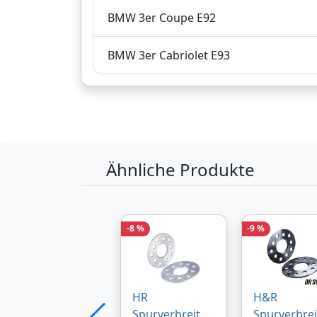
BMW 3er Coupe E92
124,
€
Verkauf und Versa
04
BMW 3er Cabriolet E93
inklusive Mehrwertsteuer
Versandkostenfrei
Produktinformationen des Anbieters
Ähnliche Produkte
167,
€
Verkauf und Versa
85
inklusive Mehrwertsteuer
-8 %
-9 %
Versandkostenfrei
HR
H&R
Spurverbreiter
Spurverbrei