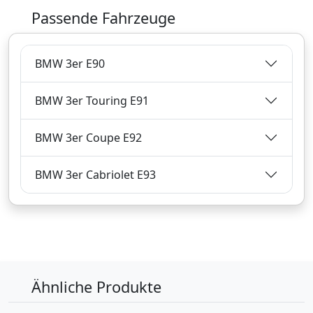
Passende Fahrzeuge
87,
€
18
inklusive Mehrwertsteuer
BMW 3er E90
Versandkostenfrei
Verkauf und Versand durch
BMW 3er Touring E91
BMW 3er Coupe E92
Bezahlarten
BMW 3er Cabriolet E93
Zum Angebot
Produktinformationen des Anbieters
Ähnliche Produkte
87,
€
24