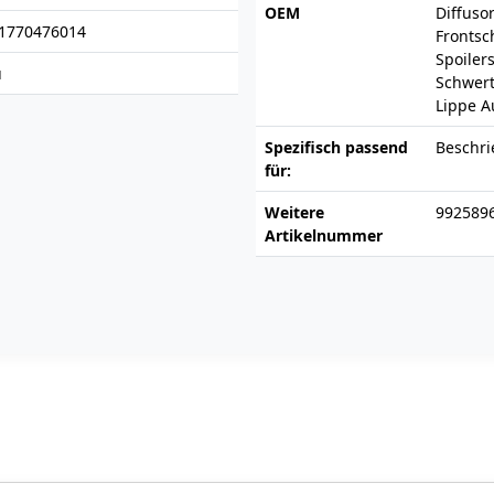
OEM
Diffuso
1770476014
Frontsc
Spoilers
u
Schwert
Lippe Au
Spezifisch passend
Beschri
für:
Weitere
992589
Artikelnummer