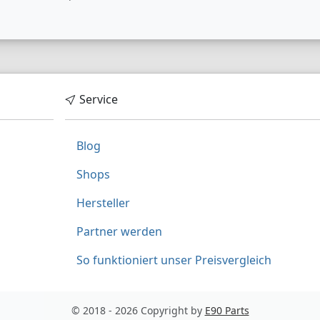
lackieren.Aufgrund
lackieren.Aufgrund
der grossen
der grossen
Farbvielfalt, Alter
Farbvielfalt, Alter
mancher Fahrzeuge
mancher Fahrzeuge
und
und
unterschiedlicher
unterschiedlicher
Lackierverfahren
Lackierverfahren
empfiehlt es sicher
empfiehlt es sicher
Service
immer
immer
Lackierarbeiten bei
Lackierarbeiten bei
Ihrem
Ihrem
Blog
professionellen
professionellen
Lackierer vor Ort
Lackierer vor Ort
durchführen zu
durchführen zu
Shops
lassen, anstatt
lassen, anstatt
bereits lackierte
bereits lackierte
Hersteller
Spoiler zu kaufen.
Spoiler zu kaufen.
Nur Ihr Lackierer vor
Nur Ihr Lackierer vor
Partner werden
Ort kann mit 100%
Ort kann mit 100%
Sicherheit den
Sicherheit den
So funktioniert unser Preisvergleich
genauen Farbton
genauen Farbton
Ihres Fahrzeuges
Ihres Fahrzeuges
treffen! So
treffen! So
vermeiden Sie
vermeiden Sie
© 2018 - 2026 Copyright by
E90 Parts
Farbtonunterschiede
Farbtonunterschiede