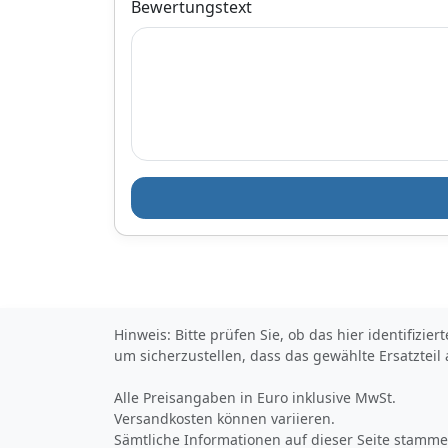
Bewertungstext
indem es Platz und
Gewicht spart. Das
Komplettset enthält
eine
Spoilerverlängerung
mit 3M-Band und ein
Entfettungstuch, was
die Montage
erheblich
vereinfacht und für
eine noch
individuellere Optik
sorgt. Hergestellt
aus hochwertigem
ABS-Kunststoff, ist
der Spoiler in
Schwarz Hochglanz
gehalten, was ihm
eine edle und
Hinweis: Bitte prüfen Sie, ob das hier identifizi
moderne
um sicherzustellen, dass das gewählte Ersatzteil
Ausstrahlung
verleiht. Die
Alle Preisangaben in Euro inklusive MwSt.
Unterseite bleibt
Versandkosten können variieren.
unbehandelt und
unlackiert, was
Sämtliche Informationen auf dieser Seite stammen