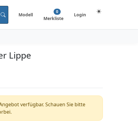
0
Modell
Login
Merkliste
er Lippe
n Angebot verfügbar. Schauen Sie bitte
rbei.