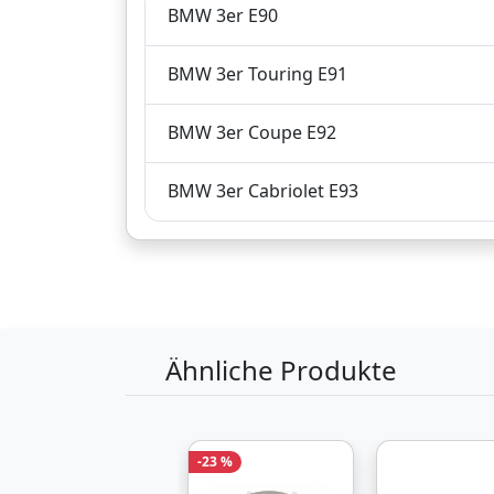
BMW 3er E90
zuzüglich 3,
€
90
Versandkosten
BMW 3er Touring E91
Produktinformationen des Anbieters
BMW 3er Coupe E92
99,
€
Verkauf und Versa
66
BMW 3er Cabriolet E93
inklusive Mehrwertsteuer
Versandkostenfrei
Produktinformationen des Anbieters
Ähnliche Produkte
102,
€
Verkauf und Versa
08
-23 %
inklusive Mehrwertsteuer