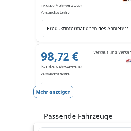
inklusive Mehrwertsteuer
Versandkostenfrei
Produktinformationen des Anbieters
98,
€
Verkauf und Versa
72
inklusive Mehrwertsteuer
Versandkostenfrei
Produktinformationen des Anbieters
Mehr anzeigen
99,
€
Passende Fahrzeuge
Verkauf und Versa
65
inklusive Mehrwertsteuer