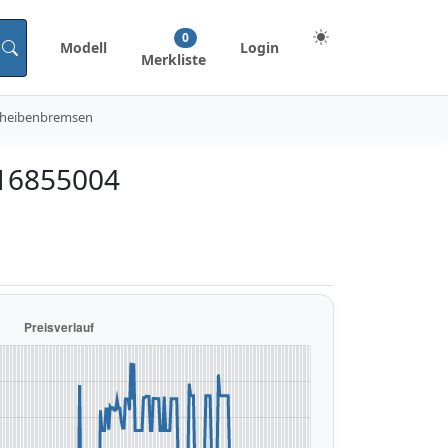
0
Modell
Login
Merkliste
cheibenbremsen
16855004