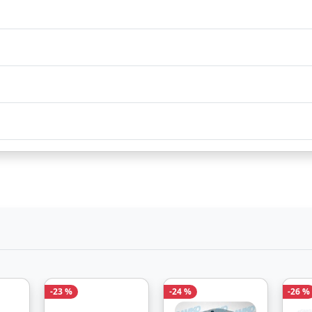
nd durch
Bezahlarten
Lieferung
2-3 Werktag
nd durch
Bezahlarten
-23 %
-24 %
-26 %