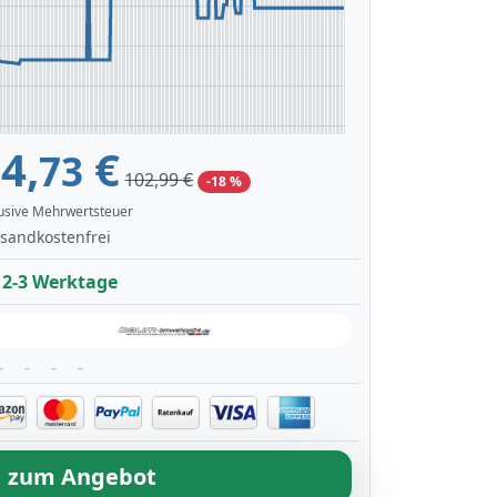
4,
€
73
102,99 €
-18 %
lusive Mehrwertsteuer
sandkostenfrei
2-3 Werktage
zum Angebot