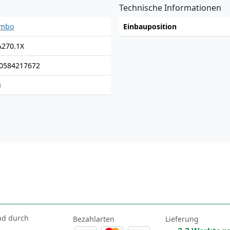
Technische Informationen
embo
Einbauposition
A270.1X
0584217672
u
nd durch
Bezahlarten
Lieferung