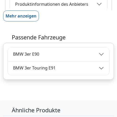
Produktinformationen des Anbieters
Mehr anzeigen
99,
€
96
inklusive Mehrwertsteuer
Passende Fahrzeuge
Versandkostenfrei
Verkauf und Versand durch
BMW 3er E90
BMW 3er Touring E91
Bezahlarten
Zum Angebot
Produktinformationen des Anbieters
Ähnliche Produkte