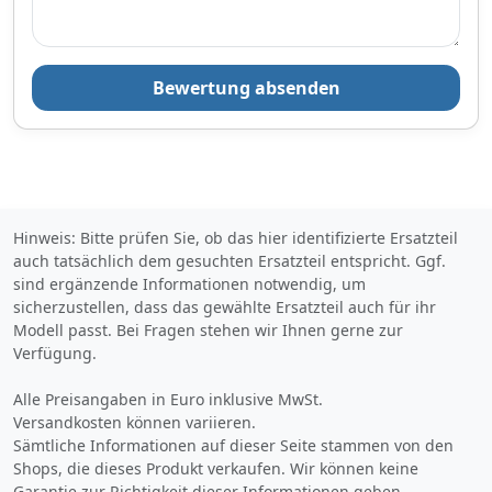
für Verpackung:Es besteht
Verletzungsgefahr an
scharfen Papierkanten,
Kartonkanten oder
Folienkanten sowie spitzen
Bewertung absenden
Metallklammern.Verpackung
smaterial ist kein Spielzeug.
Erstickungsgefahr für Kinder
oder
Tiere.Sicherheitshinweis für
das Produkt:Der Artikel
könnte scharfkantig sein. Es
Hinweis: Bitte prüfen Sie, ob das hier identifizierte Ersatzteil
besteht
auch tatsächlich dem gesuchten Ersatzteil entspricht. Ggf.
VerletzungsgefahrWir
empfehlen die Montage
sind ergänzende Informationen notwendig, um
durch einen Kraftfahrzeug-
sicherzustellen, dass das gewählte Ersatzteil auch für ihr
Fachbetrieb
Modell passt. Bei Fragen stehen wir Ihnen gerne zur
Verfügung.
Alle Preisangaben in Euro inklusive MwSt.
Versandkosten können variieren.
Sämtliche Informationen auf dieser Seite stammen von den
Shops, die dieses Produkt verkaufen. Wir können keine
Garantie zur Richtigkeit dieser Informationen geben.