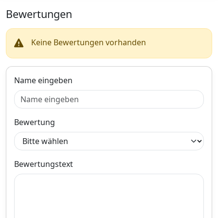
Frontschürze vorne- Im
typischen Sport-Look- Inkl.
Bewertungen
Gitter Links/Rechts/Mitte-
Montage an den Original
Haltepunkten- Ohne
Keine Bewertungen vorhanden
Aussparrungen für PDC
(sind aber an der Rückseite
markiert)Tolle Optik zum
kleinen Preis!Passend
Name eingeben
für:BMW 3er E90 Limousine
2008-2011 (Nur für
Facelift)BMW 3er E90
Touring 2008-2011 (Nur für
Facelift)Lieferumfang:Siehe
Bewertung
Abbildung (es werden nur
die Artikel wie abgebildet
geliefert!)Bitte beachten Sie
dass es sich um einen
Speditionsversand handelt
Bewertungstext
der 3-10 Tage in Anspruch
nimmt! Es ist hierzu eine
Terminvereinbarung mit der
Spedition nötigAngaben zur
Produktsicherheit:Sicherheit
shinweiseSicherheitshinweis