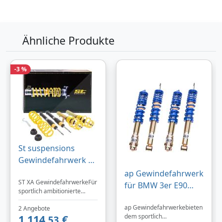
Ähnliche Produkte
-3 %
St suspensions
Gewindefahrwerk ST
XA Bmw: 3 18220033
ap Gewindefahrwerk
ST XA GewindefahrwerkeFür
für BMW 3er E90
sportlich ambitionierte
Limo Bj. 05- für BMW
Fahrer, die auf mehr als eine
ap Gewindefahrwerkebieten
3er E92 Coupe Bj.
2 Angebote
stufenlose Tieferlegung
1.114,
€
dem sportlich
Einfluss nehmen wollen, hat
53
09/06-