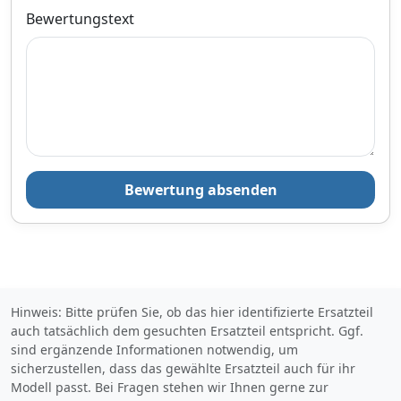
Bauteile und
Ende der verchromten
Bewertungstext
TeilegutachtenPassend für
Kolbenstange. Wird die
folgende
Zugkraft erhöht, fährt sich
Fahrzeuge:Fahrzeug: BMW
das Auto noch spurtreuer
3er (E90) Limousine /
und die Aufbaubewegungen
sedanBaujahr: 04/05-
verringern sich. Ist eine
Achslast vorne in kg: -1090 /
komfortablere
hinten: -1135Tieferlegung in
Dämpferabstimmung
mm VA/HA: 30-60 / 30-
gefragt, erfolgt die
60Restgewinde (techn.) in
Einstellung ebenfalls so über
tiefster Einstellung (mm)
die Zugstufenverstellung.
VA/HA: 45 / 5mit
Die verstellbaren Dämpfer
Bewertung absenden
TeilegutachtenHinweise:
erlauben es auch, den
Nicht für Allradfahrzeuge
Wechsel auf eine ...
(4WD, 4x4, 4Matic, 4Motion
usw.)...
Hinweis: Bitte prüfen Sie, ob das hier identifizierte Ersatzteil
auch tatsächlich dem gesuchten Ersatzteil entspricht. Ggf.
sind ergänzende Informationen notwendig, um
sicherzustellen, dass das gewählte Ersatzteil auch für ihr
Modell passt. Bei Fragen stehen wir Ihnen gerne zur