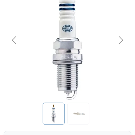
Previous
Next