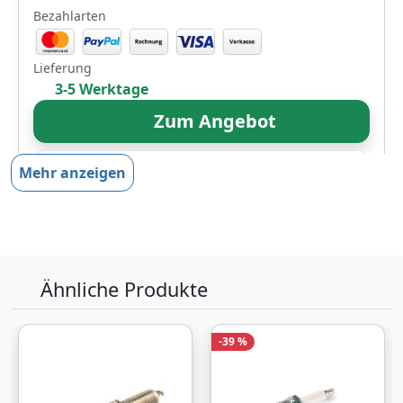
Bezahlarten
Lieferung
3-5 Werktage
Zum Angebot
Mehr anzeigen
Produktinformationen des Anbieters
6,
€
72
inklusive Mehrwertsteuer
Ähnliche Produkte
Versandkostenfrei
Verkauf und Versand durch
-39 %